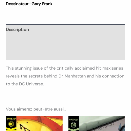
Dessinateur :
Gary Frank
Description
Informations complémentaires
Avis (0)
This stunning issue of the critically acclaimed hit maxiseries
reveals the secrets behind Dr. Manhattan and his connection
to the DC Universe.
Vous aimerez peut-être aussi…
Ce
Ce
produit
produ