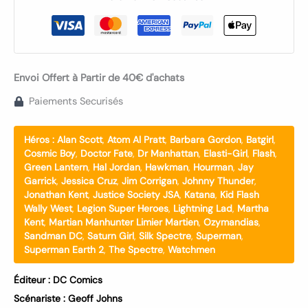
Envoi Offert à Partir de 40€ d'achats
Paiements Securisés
Héros :
Alan Scott
,
Atom Al Pratt
,
Barbara Gordon
,
Batgirl
,
Cosmic Boy
,
Doctor Fate
,
Dr Manhattan
,
Elasti-Girl
,
Flash
,
Green Lantern
,
Hal Jordan
,
Hawkman
,
Hourman
,
Jay
Garrick
,
Jessica Cruz
,
Jim Corrigan
,
Johnny Thunder
,
Jonathan Kent
,
Justice Society JSA
,
Katana
,
Kid Flash
Wally West
,
Legion Super Heroes
,
Lightning Lad
,
Martha
Kent
,
Martian Manhunter Limier Martien
,
Ozymandias
,
Sandman DC
,
Saturn Girl
,
Silk Spectre
,
Superman
,
Superman Earth 2
,
The Spectre
,
Watchmen
Éditeur :
DC Comics
Scénariste :
Geoff Johns