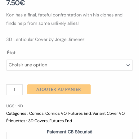
7.50
€
Kon has a final, fateful confrontation with his clones and
finds help from some unlikely allies!
3D Lenticular Cover by Jorge Jimenez
État
AJOUTER AU PANIER
UGS :
ND
Catégories :
Comics
,
Comics VO
,
Futures End
,
Variant Cover VO
Étiquettes :
3D Covers
,
Futures End
Paiement CB Sécurisé