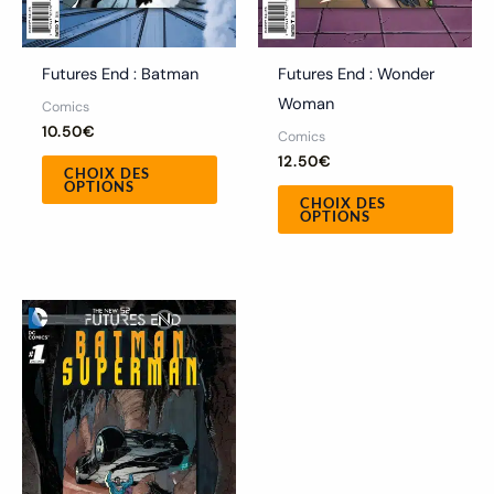
sur
sur
la
la
Futures End : Batman
Futures End : Wonder
page
page
Woman
Comics
du
du
10.50
€
Comics
produit
produ
12.50
€
CHOIX DES
OPTIONS
CHOIX DES
OPTIONS
Ce
produit
a
plusieurs
variations.
Les
options