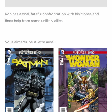
Avis (0)
Kon has a final, fateful confrontation with his clones and
finds help from some unlikely allies !
Vous aimerez peut-être aussi…
Ce
Ce
produit
produ
a
a
plusieurs
plusi
variations.
variat
Les
Les
options
optio
peuvent
peuv
être
être
choisies
chois