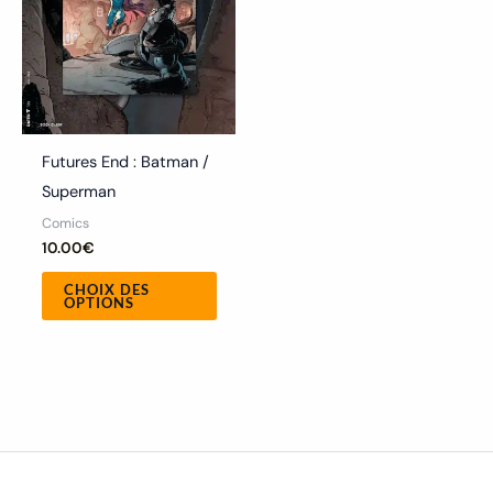
peuvent
être
choisies
sur
la
Futures End : Batman /
page
Superman
du
Comics
produit
10.00
€
CHOIX DES
OPTIONS