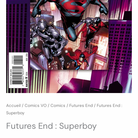
Accueil
/
Comics VO
/
Comics
/
Futures End
/ Futures End :
Superboy
Futures End : Superboy