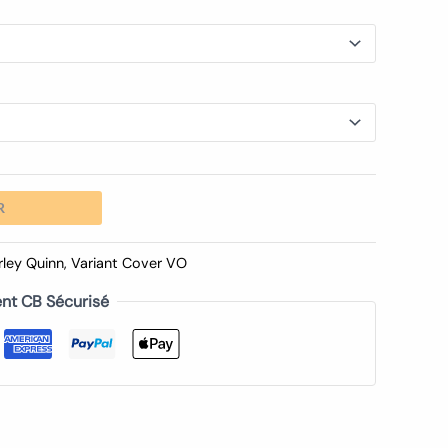
R
rley Quinn
,
Variant Cover VO
nt CB Sécurisé