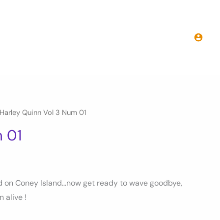
Harley Quinn Vol 3 Num 01
m 01
d on Coney Island…now get ready to wave goodbye,
 alive !