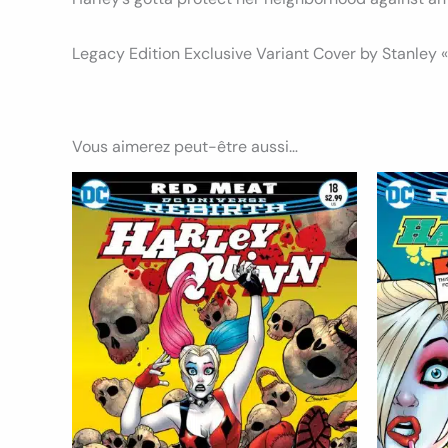
Legacy Edition Exclusive Variant Cover by Stanley 
Vous aimerez peut-être aussi…
Plage
Ce
de
produit
prix :
7.50€
a
à
8.50€
plusieurs
variations.
Les
options
peuvent
être
choisies