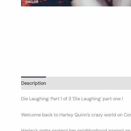
Description
Informations complémentaires
Avi
Die Laughing: Part 1 of 3 ‘Die Laughing’ part one !
Welcome back to Harley Quinn’s crazy world on Con
Harley’s gotta protect her neighborhood against a