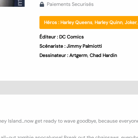
Paiements Securisés
Héros :
Harley Queens
,
Harley Quinn
,
Joker
Éditeur :
DC Comics
Scénariste :
Jimmy Palmiotti
Dessinateur :
Artgerm
,
Chad Hardin
s (0)
ey Island…now get ready to wave goodbye, because everyone t
n all-out zombie apocalypse! Break out the chainsaws, everyb