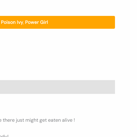
,
Poison Ivy
,
Power Girl
here just might get eaten alive !
ody!