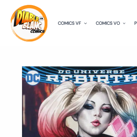
Aller
au
contenu
COMICS VF
COMICS VO