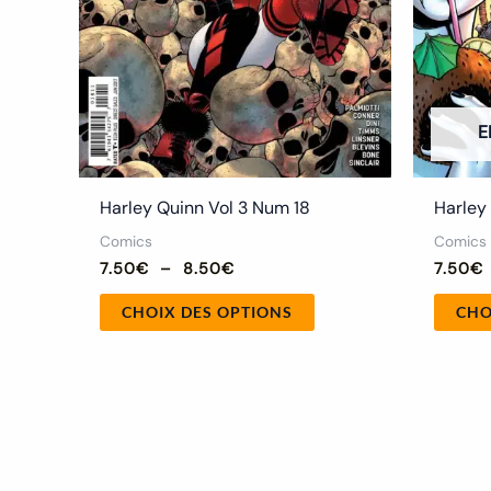
sur
la
page
du
E
produit
Harley Quinn Vol 3 Num 18
Harley
Comics
Comics
7.50
€
–
8.50
€
7.50
€
CHOIX DES OPTIONS
CHO