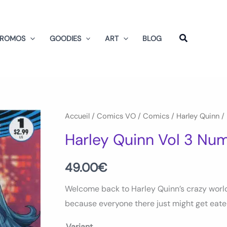
PROMOS
GOODIES
ART
BLOG
quantité
Accueil
/
Comics VO
/
Comics
/
Harley Quinn
/ 
de
Harley Quinn Vol 3 Nu
Harley
Quinn
49.00
€
Vol
Welcome back to Harley Quinn’s crazy worl
3
because everyone there just might get eaten
Num
01
Variant