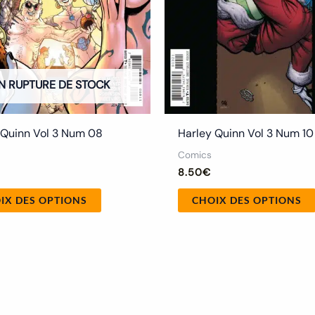
sur
la
page
du
N RUPTURE DE STOCK
produit
 Quinn Vol 3 Num 08
Harley Quinn Vol 3 Num 10
Comics
8.50
€
IX DES OPTIONS
CHOIX DES OPTIONS