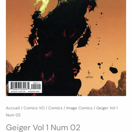
Accueil
/
Comics VO
/
Comics
/
Image Comics
/ Geiger Vol 1
Num 02
Geiger Vol 1 Num 02