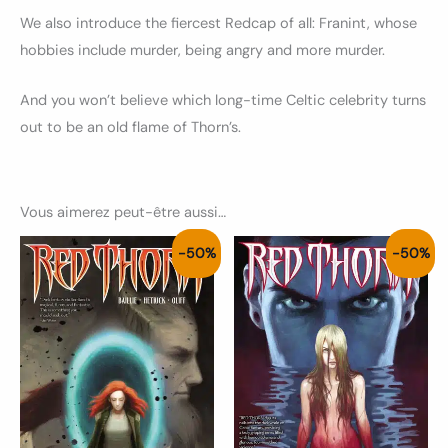
We also introduce the fiercest Redcap of all: Franint, whose
hobbies include murder, being angry and more murder.
And you won’t believe which long-time Celtic celebrity turns
out to be an old flame of Thorn’s.
Vous aimerez peut-être aussi…
Le
Le
Le
Le
-50%
-50%
prix
prix
prix
prix
initial
actuel
initial
actuel
était :
est :
était :
est :
4.00€.
2.00€.
4.00€.
2.00€.