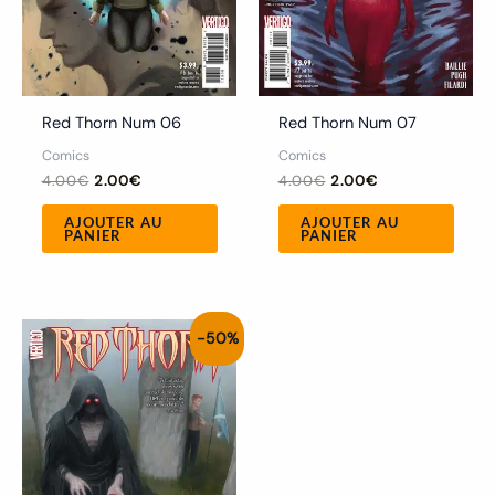
Red Thorn Num 06
Red Thorn Num 07
Comics
Comics
4.00
€
2.00
€
4.00
€
2.00
€
AJOUTER AU
AJOUTER AU
PANIER
PANIER
Le
Le
-50%
prix
prix
initial
actuel
était :
est :
4.00€.
2.00€.