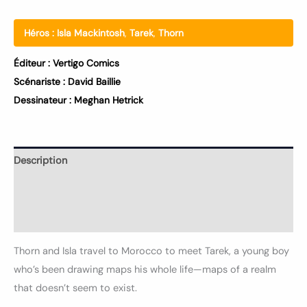
Héros :
Isla Mackintosh
,
Tarek
,
Thorn
Éditeur :
Vertigo Comics
Scénariste :
David Baillie
Dessinateur :
Meghan Hetrick
Description
Informations complémentaires
Avis (0)
Thorn and Isla travel to Morocco to meet Tarek, a young boy
who’s been drawing maps his whole life—maps of a realm
that doesn’t seem to exist.