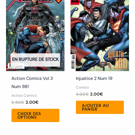
a
5.50€.
2.00€.
4.00€.
2.00€.
plusieurs
variations.
Les
options
peuvent
être
choisies
EN RUPTURE DE STOCK
sur
la
Action Comics Vol 3
Injustice 2 Num 19
page
Num 981
Comics
du
4.00
€
2.00
€
Action Comics
produit
5.50
€
2.00
€
AJOUTER AU
PANIER
CHOIX DES
OPTIONS