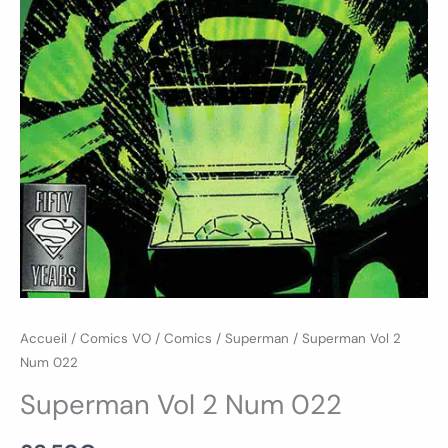
Accueil
/
Comics VO
/
Comics
/
Superman
/ Superman Vol 2
Num 022
Superman Vol 2 Num 022