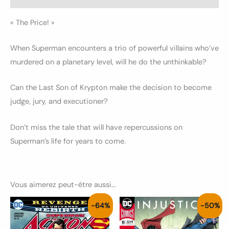
« The Price! »
When Superman encounters a trio of powerful villains who’ve
murdered on a planetary level, will he do the unthinkable?
Can the Last Son of Krypton make the decision to become
judge, jury, and executioner?
Don’t miss the tale that will have repercussions on
Superman’s life for years to come.
Vous aimerez peut-être aussi…
Le
Le
Le
Le
Ce
-64%
-50%
prix
prix
prix
prix
produit
initial
actuel
initial
actuel
était :
est :
était :
est :