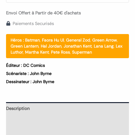
Envoi Offert à Partir de 40€ d'achats
Paiements Securisés
Héros :
Batman
,
Faora Hu Ul
,
General Zod
,
Green Arrow
,
Green Lantern
,
Hal Jordan
,
Jonathan Kent
,
Lana Lang
,
Lex
Luthor
,
Martha Kent
,
Pete Ross
,
Superman
Éditeur :
DC Comics
Scénariste :
John Byrne
Dessinateur :
John Byrne
Description
Informations complémentaires
Avis (0)