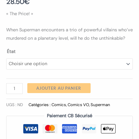
28.50
€
« The Price! »
When Superman encounters a trio of powerful villains who’ve
murdered on a planetary level, will he do the unthinkable?
État
AJOUTER AU PANIER
UGS :
ND
Catégories :
Comics
,
Comics VO
,
Superman
Paiement CB Sécurisé