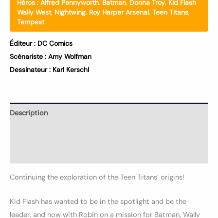
Héros :
Alfred Pennyworth
,
Batman
,
Donna Troy
,
Kid Flash
Wally West
,
Nightwing
,
Roy Harper Arsenal
,
Teen Titans
,
Tempest
Éditeur :
DC Comics
Scénariste :
Amy Wolfman
Dessinateur :
Karl Kerschl
Description
Informations complémentaires
Avis (0)
Continuing the exploration of the Teen Titans’ origins!
Kid Flash has wanted to be in the spotlight and be the
leader, and now with Robin on a mission for Batman, Wally