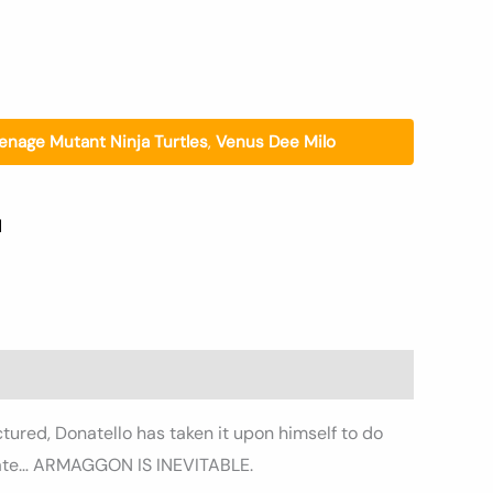
enage Mutant Ninja Turtles
,
Venus Dee Milo
l
ctured, Donatello has taken it upon himself to do
o late… ARMAGGON IS INEVITABLE.