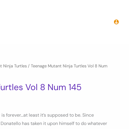
prix :
9.50€
à
16.00€
 Ninja Turtles
/ Teenage Mutant Ninja Turtles Vol 8 Num
urtles Vol 8 Num 145
 is forever…at least it’s supposed to be. Since
, Donatello has taken it upon himself to do whatever