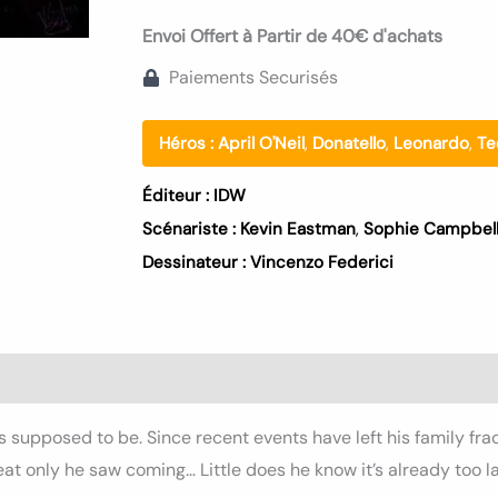
Envoi Offert à Partir de 40€ d'achats
Paiements Securisés
Héros :
April O'Neil
,
Donatello
,
Leonardo
,
Te
Éditeur :
IDW
Scénariste :
Kevin Eastman
,
Sophie Campbel
Dessinateur :
Vincenzo Federici
s (0)
t’s supposed to be. Since recent events have left his family fra
hreat only he saw coming… Little does he know it’s already to