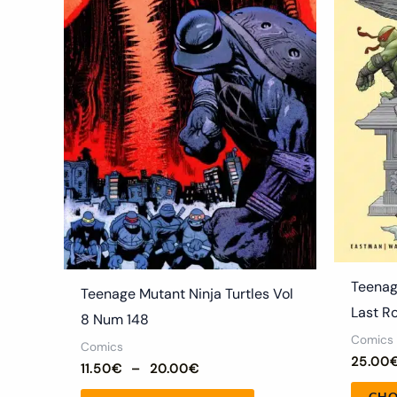
Les
options
peuvent
être
choisies
sur
la
page
du
produit
Teenag
Teenage Mutant Ninja Turtles Vol
Last R
8 Num 148
Comics
Comics
25.00
11.50
€
–
20.00
€
CHO