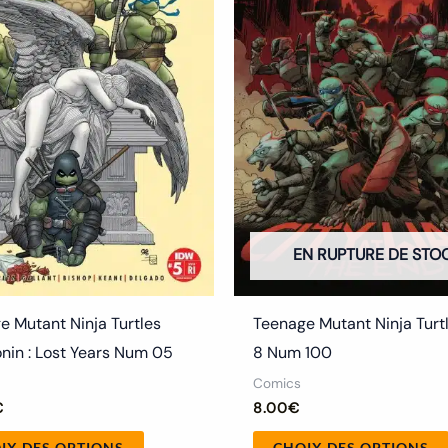
Les
options
peuvent
être
choisies
sur
la
page
du
EN RUPTURE DE STO
produit
e Mutant Ninja Turtles
Teenage Mutant Ninja Turt
onin : Lost Years Num 05
8 Num 100
Comics
€
8.00
€
IX DES OPTIONS
CHOIX DES OPTIONS