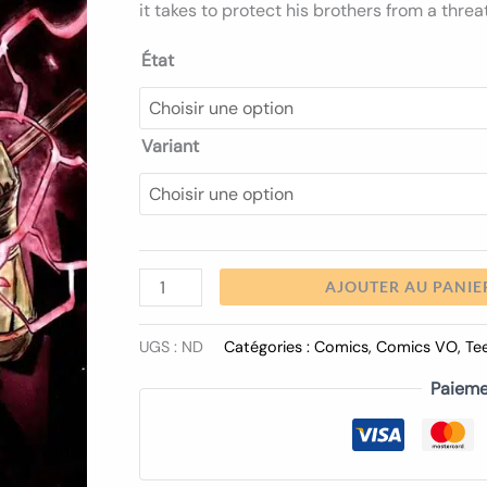
16.00€
it takes to protect his brothers from a thre
Num
145
État
Variant
AJOUTER AU PANIE
UGS :
ND
Catégories :
Comics
,
Comics VO
,
Te
Paieme