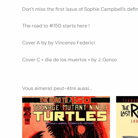
Don’t miss the first issue of Sophie Campbell’s defin
The road to #150 starts here !
Cover A by by Vincenzo Federici
Cover C « dia de los muertos » by J. Gonzo
Vous aimerez peut-être aussi…
Plage
Ce
de
produit
prix :
11.50€
a
à
20.00€
plusieurs
variations.