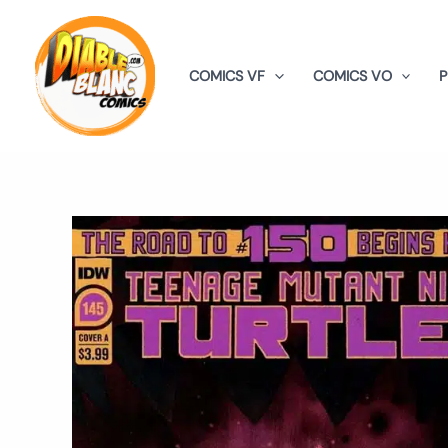
Aller
au
contenu
COMICS VF
COMICS VO