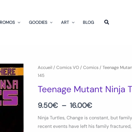
PROMOS
GOODIES
ART
BLOG
quantité
Accueil
/
Comics VO
/
Comics
/
Teenage Mutant
Plage
145
de
de
Teenage
Teenage Mutant Ninja T
Mutant
prix :
Ninja
9.50
€
–
16.00
€
9.50€
Turtles
Ninja Turtles, Change is constant, but family
Vol
à
recent events have left his family fractured
8