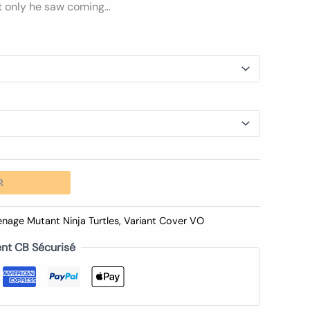
at only he saw coming…
R
enage Mutant Ninja Turtles
,
Variant Cover VO
nt CB Sécurisé