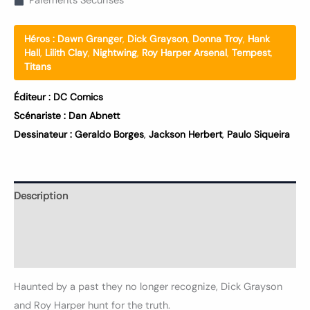
Paiements Securisés
Héros :
Dawn Granger
,
Dick Grayson
,
Donna Troy
,
Hank
Hall
,
Lilith Clay
,
Nightwing
,
Roy Harper Arsenal
,
Tempest
,
Titans
Éditeur :
DC Comics
Scénariste :
Dan Abnett
Dessinateur :
Geraldo Borges
,
Jackson Herbert
,
Paulo Siqueira
Description
Informations complémentaires
Avis (0)
Haunted by a past they no longer recognize, Dick Grayson
and Roy Harper hunt for the truth.