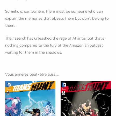
Somehow, somewhere, there must be someone who can
explain the memories that obsess them but don’t belong to
them.
Their search has unleashed the rage of Atlantis, but that’s
nothing compared to the fury of the Amazonian outcast
waiting for them in the shadows.
Vous aimerez peut-être aussi…
Ce
Ce
produit
produ
a
a
plusieurs
plusi
variations.
variat