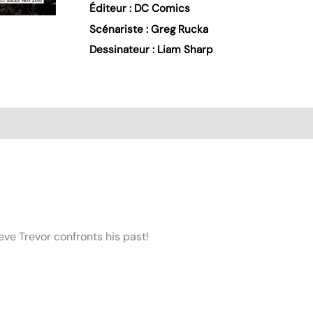
Éditeur :
DC Comics
Scénariste :
Greg Rucka
Dessinateur :
Liam Sharp
s (0)
eve Trevor confronts his past!