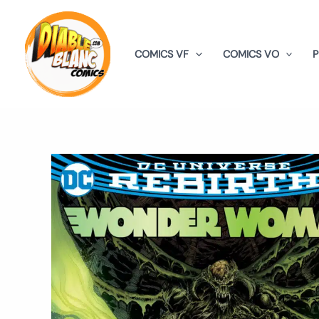
Aller
au
contenu
COMICS VF
COMICS VO