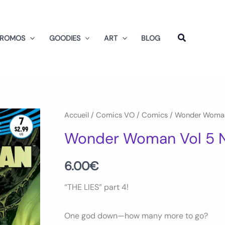
PROMOS
GOODIES
ART
BLOG
quantité
Accueil
/
Comics VO
/
Comics
/
Wonder Woma
de
Wonder Woman Vol 5 
Wonder
Woman
6.00
€
Vol
“THE LIES” part 4!
5
Num
One god down—how many more to go?
07