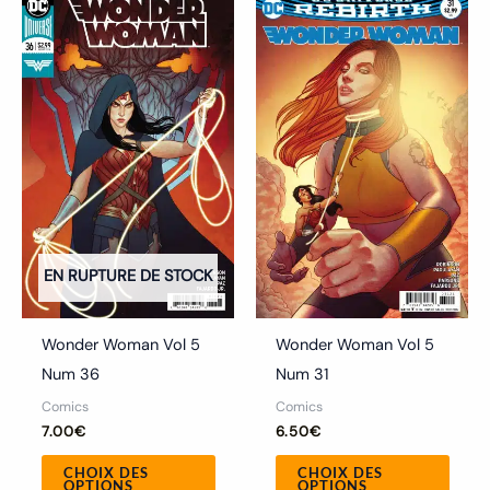
Ce
Ce
produit
produ
a
a
plusieurs
plusi
variations.
variat
Les
Les
options
optio
peuvent
peuv
être
être
choisies
chois
EN RUPTURE DE STOCK
sur
sur
la
la
Wonder Woman Vol 5
Wonder Woman Vol 5
page
page
Num 36
Num 31
du
du
Comics
Comics
produit
produ
7.00
€
6.50
€
CHOIX DES
CHOIX DES
OPTIONS
OPTIONS