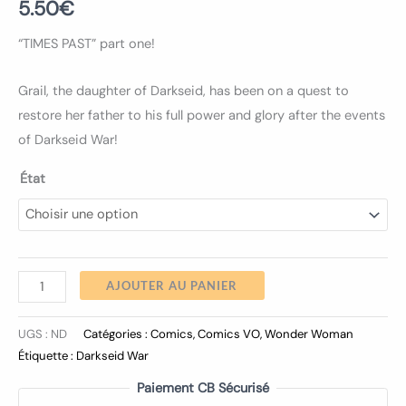
5.50
€
“TIMES PAST” part one!
Grail, the daughter of Darkseid, has been on a quest to
restore her father to his full power and glory after the events
of Darkseid War!
État
AJOUTER AU PANIER
UGS :
ND
Catégories :
Comics
,
Comics VO
,
Wonder Woman
Étiquette :
Darkseid War
Paiement CB Sécurisé