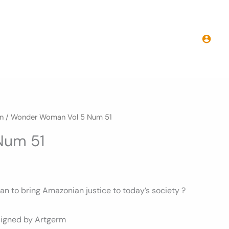
n
/ Wonder Woman Vol 5 Num 51
Num 51
n to bring Amazonian justice to today’s society ?
signed by Artgerm