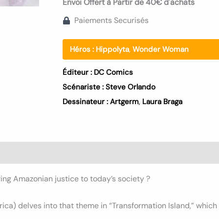
Envoi Offert à Partir de 40€ d'achats
Paiements Securisés
Héros :
Hippolyta
,
Wonder Woman
Éditeur :
DC Comics
Scénariste :
Steve Orlando
Dessinateur :
Artgerm
,
Laura Braga
s (0)
ng Amazonian justice to today’s society ?
ica) delves into that theme in “Transformation Island,” which