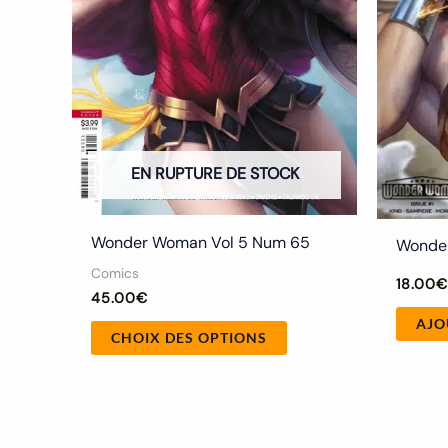
être
choisies
sur
la
page
du
EN RUPTURE DE STOCK
produit
Wonder Woman Vol 5 Num 65
Wonder
Comics
18.00
45.00
€
AJO
CHOIX DES OPTIONS