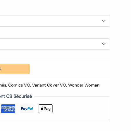
R
nés
,
Comics VO
,
Variant Cover VO
,
Wonder Woman
nt CB Sécurisé