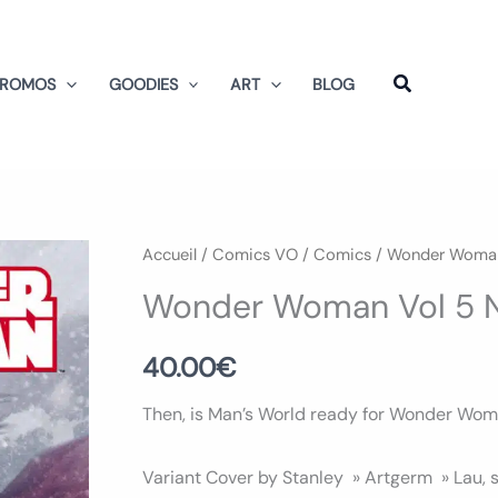
PROMOS
GOODIES
ART
BLOG
quantité
Accueil
/
Comics VO
/
Comics
/
Wonder Woma
de
Wonder Woman Vol 5 
Wonder
Woman
40.00
€
Vol
Then, is Man’s World ready for Wonder Woma
5
Num
Variant Cover by Stanley » Artgerm » Lau, 
51