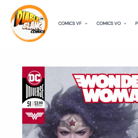
Aller
au
contenu
COMICS VF
COMICS VO