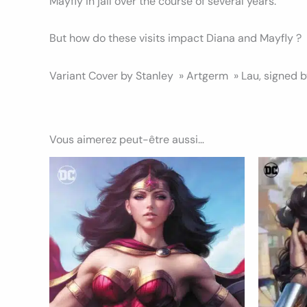
Mayfly in jail over the course of several years.
But how do these visits impact Diana and Mayfly ?
Variant Cover by Stanley » Artgerm » Lau, signed 
Vous aimerez peut-être aussi…
Ce
produit
a
plusieurs
variations.
Les
options
peuvent