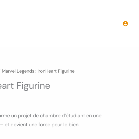
Marvel
Legends
:
IronHeart
Figurine
 Marvel Legends : IronHeart Figurine
art Figurine
sforme un projet de chambre d’étudiant en une
– et devient une force pour le bien.