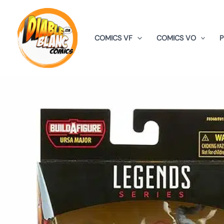
Aller
au
contenu
COMICS VF
COMICS VO