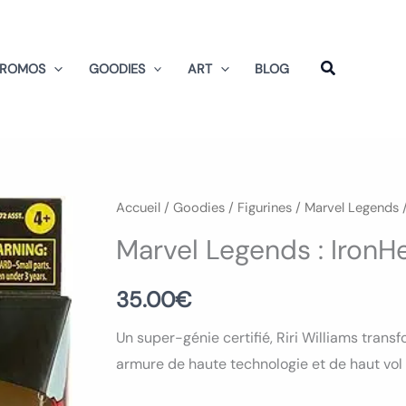
PROMOS
GOODIES
ART
BLOG
quantité
Accueil
/
Goodies
/
Figurines
/
Marvel Legends
/
de
Marvel Legends : IronHe
Marvel
Legends
35.00
€
:
Un super-génie certifié, Riri Williams tran
IronHeart
armure de haute technologie et de haut vol 
Figurine