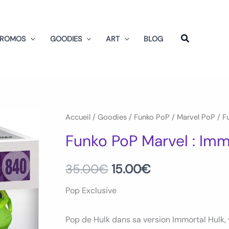
PROMOS
GOODIES
ART
BLOG
quantité
Accueil
/
Goodies
/
Funko PoP
/
Marvel PoP
/ F
Le
Le
de
Funko PoP Marvel : Imm
prix
prix
Funko
PoP
initial
actuel
35.00
€
15.00
€
Marvel
était :
est :
Pop Exclusive
:
Immortal
35.00€.
15.00€.
Pop de Hulk dans sa version Immortal Hulk,
Hulk