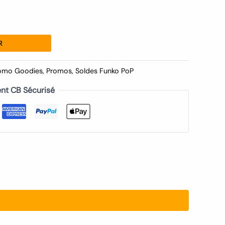
R
omo Goodies
,
Promos
,
Soldes Funko PoP
nt CB Sécurisé