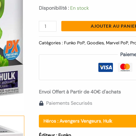
Exclusive
Disponibilité :
En stock
AJOUTER AU PANIE
Catégories :
Funko PoP
,
Goodies
,
Marvel PoP
,
Pr
Paieme
Envoi Offert à Partir de 40€ d'achats
Paiements Securisés
Héros :
Avengers Vengeurs
,
Hulk
Éditeur :
Funko