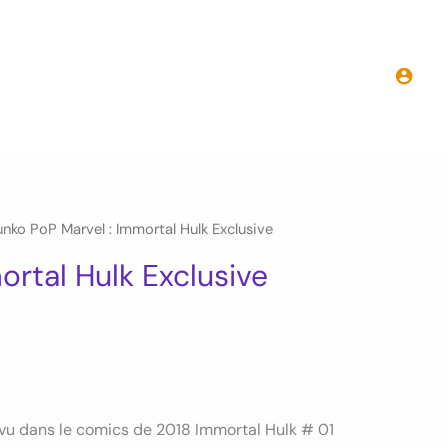
initial
actuel
Funko
était :
est :
PoP
35.00€.
15.00€.
Marvel
:
Immortal
Hulk
Exclusive
unko PoP Marvel : Immortal Hulk Exclusive
ortal Hulk Exclusive
 vu dans le comics de 2018 Immortal Hulk # 01