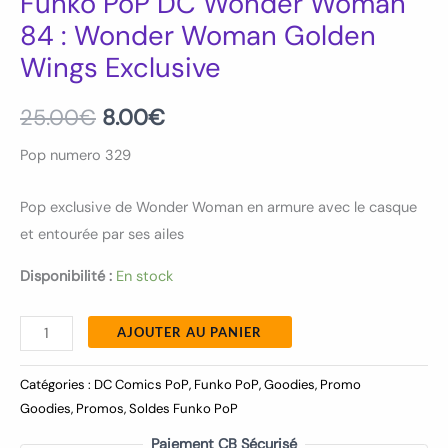
Funko PoP DC Wonder Woman
84 : Wonder Woman Golden
Wings Exclusive
25.00
€
8.00
€
Pop numero 329
Pop exclusive de Wonder Woman en armure avec le casque
et entourée par ses ailes
Disponibilité :
En stock
AJOUTER AU PANIER
Catégories :
DC Comics PoP
,
Funko PoP
,
Goodies
,
Promo
Goodies
,
Promos
,
Soldes Funko PoP
Paiement CB Sécurisé