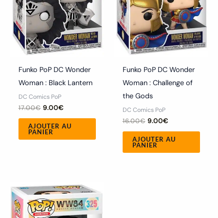
Funko PoP DC Wonder
Funko PoP DC Wonder
Woman : Black Lantern
Woman : Challenge of
the Gods
DC Comics PoP
17.00
€
9.00
€
DC Comics PoP
16.00
€
9.00
€
AJOUTER AU
PANIER
AJOUTER AU
PANIER