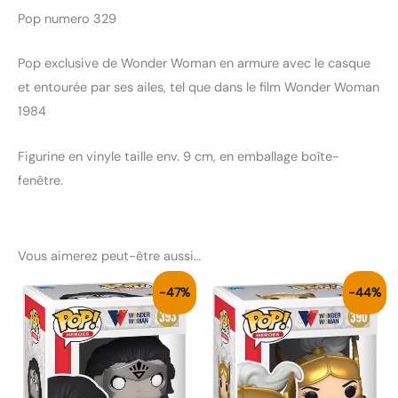
Pop numero 329
Pop exclusive de Wonder Woman en armure avec le casque
et entourée par ses ailes, tel que dans le film Wonder Woman
1984
Figurine en vinyle taille env. 9 cm, en emballage boîte-
fenêtre.
Vous aimerez peut-être aussi…
Le
Le
Le
Le
-47%
-44%
prix
prix
prix
prix
initial
actuel
initial
actuel
était :
est :
était :
est :
17.00€.
9.00€.
16.00€.
9.00€.