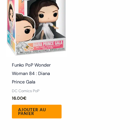
Funko PoP Wonder
Woman 84 : Diana
Prince Gala
DC Comics PoP
16.00
€
AJOUTER AU
PANIER