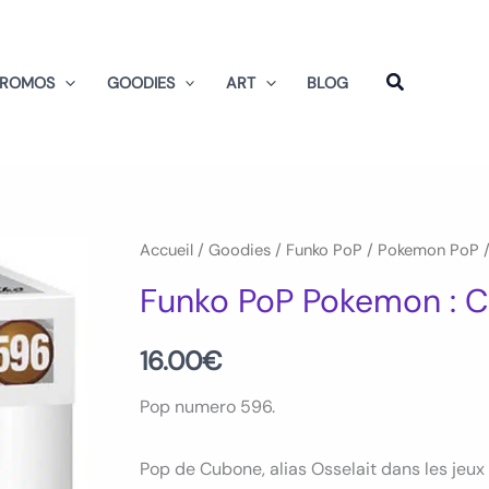
PROMOS
GOODIES
ART
BLOG
quantité
Accueil
/
Goodies
/
Funko PoP
/
Pokemon PoP
/
de
Funko PoP Pokemon : 
Funko
PoP
16.00
€
Pokemon
Pop numero 596.
:
Cubone
Pop de Cubone, alias Osselait dans les jeu