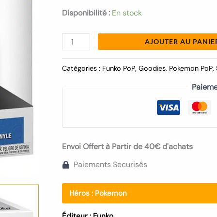
Disponibilité :
En stock
AJOUTER AU PANIE
Catégories :
Funko PoP
,
Goodies
,
Pokemon PoP
,
Paieme
Envoi Offert à Partir de 40€ d'achats
Paiements Securisés
Héros :
Pokemon
Éditeur :
Funko