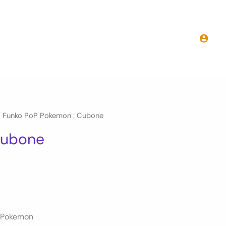
Funko
PoP
Pokemon
:
Cubone
 Funko PoP Pokemon : Cubone
Cubone
x Pokemon