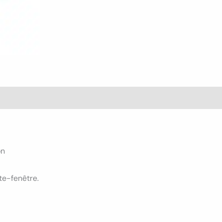
s (0)
on
te-fenêtre.