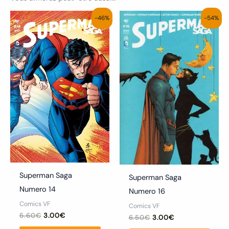
Le
Le
Le
Le
-46%
-54%
prix
prix
prix
prix
initial
actuel
initial
actuel
était :
est :
était :
est :
5.60€.
3.00€.
6.50€.
3.00€.
Superman Saga
Superman Saga
Numero 14
Numero 16
Comics VF
Comics VF
5.60
€
3.00
€
6.50
€
3.00
€