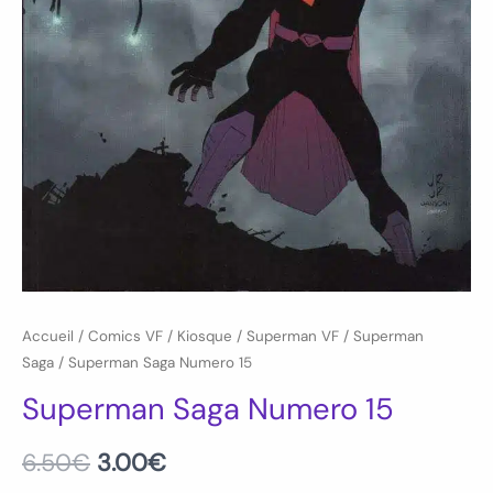
Accueil
/
Comics VF
/
Kiosque
/
Superman VF
/
Superman
Saga
/ Superman Saga Numero 15
Superman Saga Numero 15
6.50
€
3.00
€