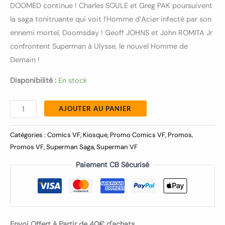
DOOMED continue ! Charles SOULE et Greg PAK poursuivent
la saga tonitruante qui voit l’Homme d’Acier infecté par son
ennemi mortel, Doomsday ! Geoff JOHNS et John ROMITA Jr
confrontent Superman à Ulysse, le nouvel Homme de
Demain !
Disponibilité :
En stock
AJOUTER AU PANIER
Catégories :
Comics VF
,
Kiosque
,
Promo Comics VF
,
Promos
,
Promos VF
,
Superman Saga
,
Superman VF
Paiement CB Sécurisé
Envoi Offert à Partir de 40€ d'achats