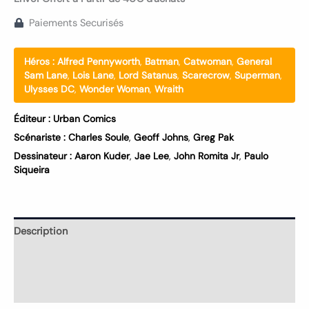
Paiements Securisés
Héros :
Alfred Pennyworth
,
Batman
,
Catwoman
,
General
Sam Lane
,
Lois Lane
,
Lord Satanus
,
Scarecrow
,
Superman
,
Ulysses DC
,
Wonder Woman
,
Wraith
Éditeur :
Urban Comics
Scénariste :
Charles Soule
,
Geoff Johns
,
Greg Pak
Dessinateur :
Aaron Kuder
,
Jae Lee
,
John Romita Jr
,
Paulo
Siqueira
Description
Informations complémentaires
Avis (0)