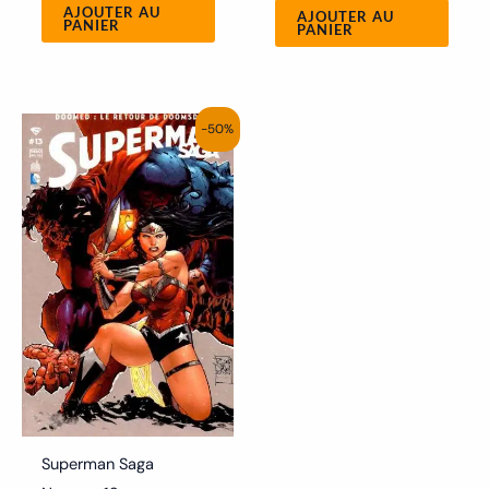
AJOUTER AU
AJOUTER AU
PANIER
PANIER
Le
Le
-50%
prix
prix
initial
actuel
était :
est :
6.00€.
3.00€.
Superman Saga