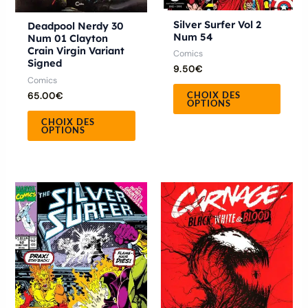
sur
sur
la
la
Silver Surfer Vol 2
Deadpool Nerdy 30
Num 54
Num 01 Clayton
page
page
Crain Virgin Variant
Comics
du
du
Signed
9.50
€
produit
produ
Comics
CHOIX DES
65.00
€
OPTIONS
CHOIX DES
OPTIONS
Ce
Ce
produit
produ
a
a
plusieurs
plusie
variations.
variat
Les
Les
options
optio