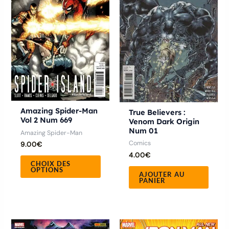
variations.
Les
options
peuvent
être
choisies
sur
la
Amazing Spider-Man
True Believers :
Vol 2 Num 669
page
Venom Dark Origin
Num 01
Amazing Spider-Man
du
Comics
9.00
€
produit
4.00
€
CHOIX DES
OPTIONS
AJOUTER AU
PANIER