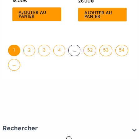
18.00
€
26.00
€
AJOUTER AU
AJOUTER AU
PANIER
PANIER
1
2
3
4
…
52
53
54
→
Rechercher