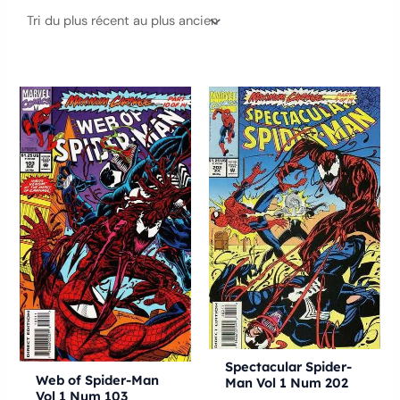
Ce
Ce
produit
produ
a
a
plusieurs
plusie
variations.
variat
Les
Les
options
optio
peuvent
peuve
être
être
choisies
chois
sur
sur
la
la
Spectacular Spider-
Web of Spider-Man
Man Vol 1 Num 202
page
page
Vol 1 Num 103