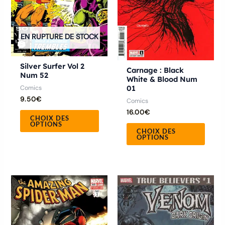
peuvent
peuve
être
être
choisies
chois
EN RUPTURE DE STOCK
sur
sur
la
la
Silver Surfer Vol 2
Carnage : Black
Num 52
page
page
White & Blood Num
01
Comics
du
du
9.50
€
Comics
produit
produ
16.00
€
CHOIX DES
OPTIONS
CHOIX DES
OPTIONS
Ce
produit
a
plusieurs