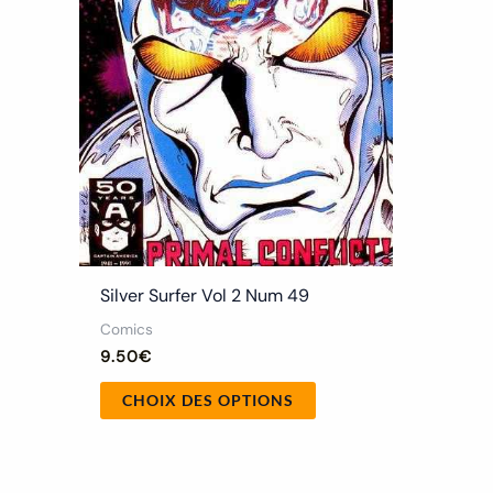
peuvent
être
choisies
sur
la
page
du
produit
Silver Surfer Vol 2 Num 49
Comics
9.50
€
CHOIX DES OPTIONS