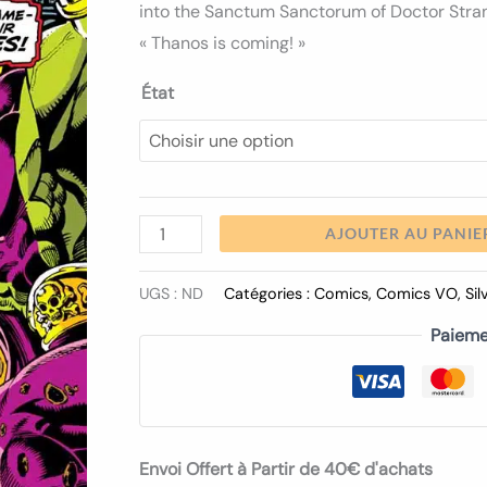
into the Sanctum Sanctorum of Doctor Strang
« Thanos is coming! »
État
AJOUTER AU PANIE
UGS :
ND
Catégories :
Comics
,
Comics VO
,
Sil
Paieme
Envoi Offert à Partir de 40€ d'achats