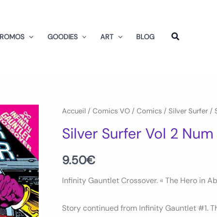
PROMOS
GOODIES
ART
BLOG
quantité
Accueil
/
Comics VO
/
Comics
/
Silver Surfer
/ 
de
Silver Surfer Vol 2 Num
Silver
Surfer
9.50
€
Vol
Infinity Gauntlet Crossover. « The Hero in A
2
Num
Story continued from Infinity Gauntlet #1. Th
52