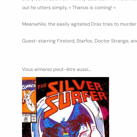
out he utters simply, « Thanos is coming! »
Meanwhile, the easily agitated Drax tries to murder 
Guest-starring Firelord, Starfox, Doctor Strange, an
Vous aimerez peut-être aussi…
Ce
produit
a
plusieurs
variations.
Les
options