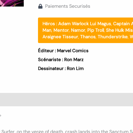
Paiements Securisés
Héros :
Adam Warlock Lui Magus
,
Captain 
Man
,
Mentor
,
Namor
,
Pip Troll
,
She Hulk Mis
Araignee Tisseur
,
Thanos
,
Thunderstrike
,
W
Éditeur :
Marvel Comics
Scénariste :
Ron Marz
Dessinateur :
Ron Lim
s (0)
»
er Surfer, on the verge of death, crash lands into the Sanctum