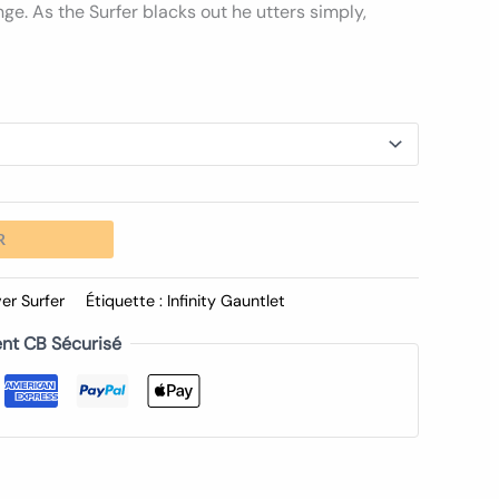
e. As the Surfer blacks out he utters simply,
R
ver Surfer
Étiquette :
Infinity Gauntlet
nt CB Sécurisé