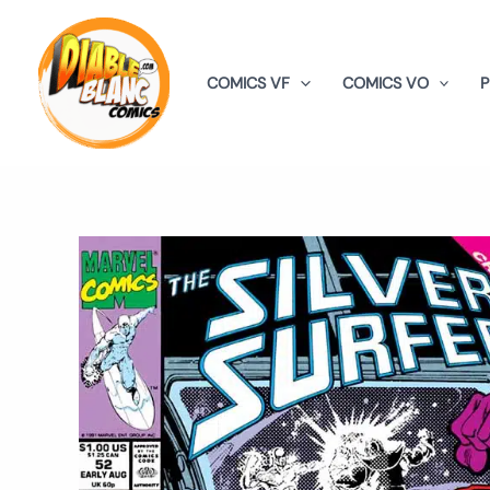
Aller
au
contenu
COMICS VF
COMICS VO