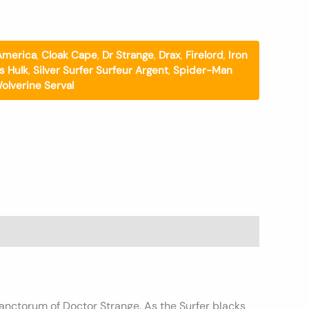
America
,
Cloak Cape
,
Dr Strange
,
Drax
,
Firelord
,
Iron
s Hulk
,
Silver Surfer Surfeur Argent
,
Spider-Man
olverine Serval
 Sanctorum of Doctor Strange. As the Surfer blacks