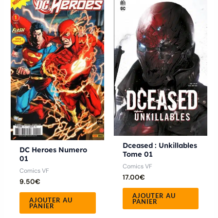
Dceased : Unkillables
DC Heroes Numero
Tome 01
01
Comics VF
Comics VF
17.00
€
9.50
€
AJOUTER AU
AJOUTER AU
PANIER
PANIER