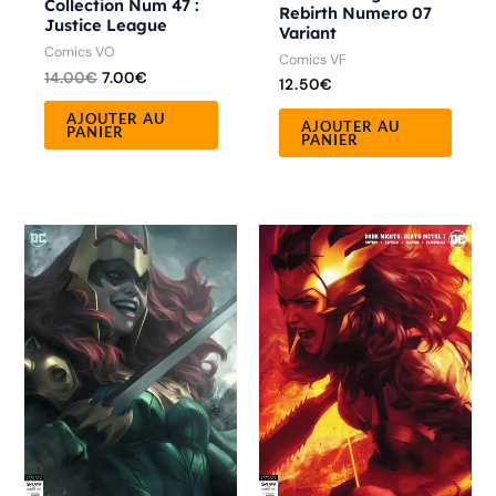
Collection Num 47 :
Rebirth Numero 07
Justice League
Variant
Comics VO
Comics VF
14.00
€
7.00
€
12.50
€
AJOUTER AU
AJOUTER AU
PANIER
PANIER
Plage
Plage
Ce
Ce
de
de
produit
produ
prix :
prix :
8.00€
7.50€
a
a
à
à
11.50€
plusieurs
9.00€
plusie
variations.
variat
Les
Les
options
optio
peuvent
peuve
être
être