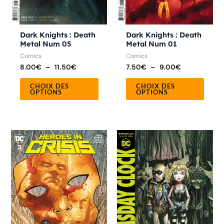
choisies
chois
sur
sur
la
la
Dark Knights : Death
Dark Knights : Death
Metal Num 05
Metal Num 01
page
page
Comics
Comics
du
du
8.00
€
–
11.50
€
7.50
€
–
9.00
€
produit
produ
CHOIX DES
CHOIX DES
OPTIONS
OPTIONS
Ce
Ce
produit
produ
a
a
plusieurs
plusie
variations.
variat
Les
Les
options
optio