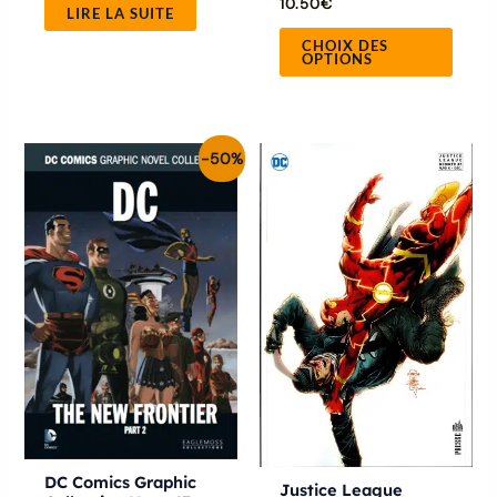
10.50
€
LIRE LA SUITE
CHOIX DES
OPTIONS
Le
Le
-50%
prix
prix
initial
actuel
était :
est :
14.00€.
7.00€.
DC Comics Graphic
Justice League