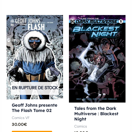
Ce
produ
a
plusie
variat
Les
optio
peuve
être
EN RUPTURE DE STOCK
chois
sur
Geoff Johns presente
la
Tales from the Dark
The Flash Tome 02
Multiverse : Blackest
page
Comics VF
Night
du
30.00
€
Comics
produ