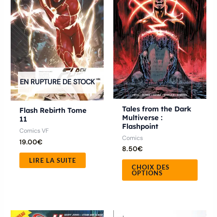
plusie
variat
Les
optio
peuve
être
chois
EN RUPTURE DE STOCK
sur
la
Tales from the Dark
Flash Rebirth Tome
Multiverse :
11
page
Flashpoint
Comics VF
du
Comics
19.00
€
produ
8.50
€
LIRE LA SUITE
CHOIX DES
OPTIONS