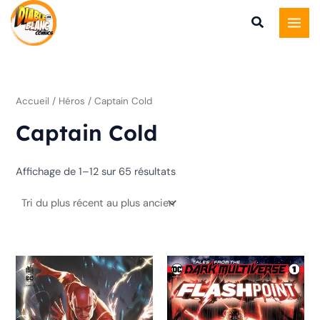
Trié
Aller
du
plus
au
récent
au
contenu
plus
ancien
Accueil
/ Héros / Captain Cold
Captain Cold
Affichage de 1–12 sur 65 résultats
Ce
produ
a