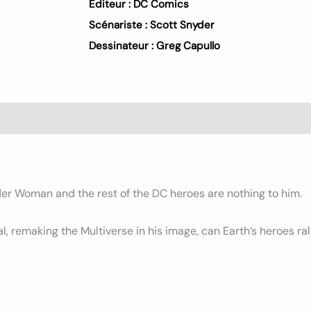
Éditeur :
DC Comics
Scénariste :
Scott Snyder
Dessinateur :
Greg Capullo
s (0)
nder Woman and the rest of the DC heroes are nothing to him.
al, remaking the Multiverse in his image, can Earth’s heroes ra