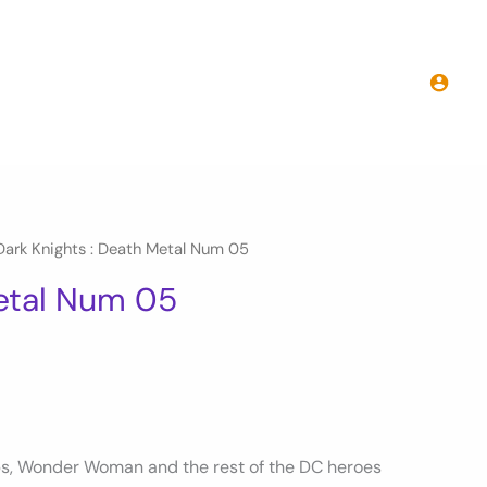
prix :
8.00€
à
11.50€
Dark Knights : Death Metal Num 05
Metal Num 05
tips, Wonder Woman and the rest of the DC heroes