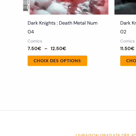
du
produit
Dark Knights : Death Metal Num
Dark K
04
02
Comics
Comics
7.50
€
–
12.50
€
11.50
€
CHOIX DES OPTIONS
CHO
LIVRAISON GRATUITE DÈS 4