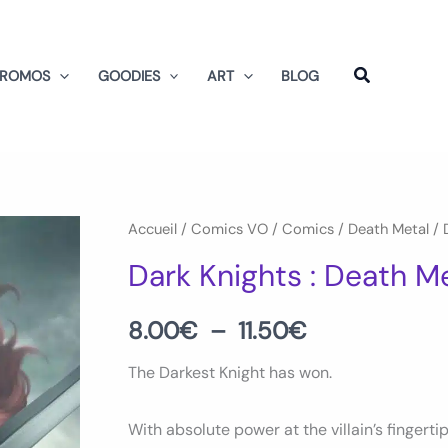
PROMOS
GOODIES
ART
BLOG
quantité
Accueil
/
Comics VO
/
Comics
/
Death Metal
/ 
Plage
de
Dark Knights : Death 
de
Dark
Knights
prix :
8.00
€
–
11.50
€
:
8.00€
The Darkest Knight has won.
Death
Metal
à
With absolute power at the villain’s finger
Num