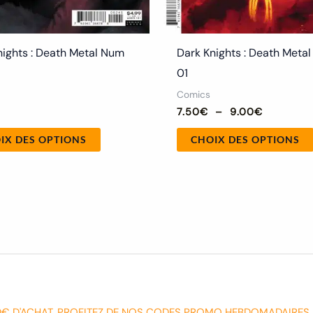
du
produit
nights : Death Metal Num
Dark Knights : Death Meta
01
Comics
7.50
€
–
9.00
€
IX DES OPTIONS
CHOIX DES OPTIONS
0€ D'ACHAT. PROFITEZ DE NOS CODES PROMO HEBDOMADAIRES 