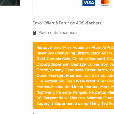
Envoi Offert à Partir de 40€ d'achats
Paiements Securisés
Héros :
Animal Man
,
Aquaman
,
Atom Al Prat
Beast Boy Changeling
,
Bizarro
,
Black Adam
,
Gold
,
Captain Cold
,
Cheetah Guepard
,
Cla
Cyborg Superman
,
Damage
,
Donna Troy
,
Du
Grodd
,
Granny Goodness
,
Green Arrow
,
G
Quinn
,
Hawkgirl
,
Hourman
,
Jay Garrick
,
Joh
JLA
,
Katana
,
Kid Flash Wally West
,
Killer Cr
Martian Manhunter Limier Martien
,
Mera
,
M
Nightwing
,
Parasite
,
Penguin
,
Perpetua
,
Pla
DC
,
Sergent Rock
,
Sinestro
,
Solomon Grun
Supergirl
,
Superman
,
Swamp Thing
,
Ted Ko