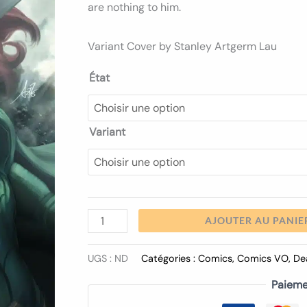
11.50€
are nothing to him.
05
Variant Cover by Stanley Artgerm Lau
État
Variant
AJOUTER AU PANIE
UGS :
ND
Catégories :
Comics
,
Comics VO
,
De
Paieme