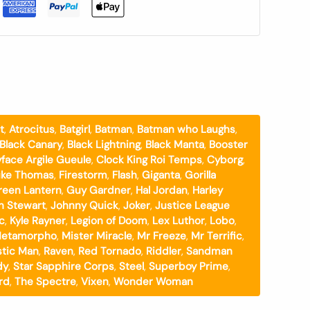
t
,
Atrocitus
,
Batgirl
,
Batman
,
Batman who Laughs
,
Black Canary
,
Black Lightning
,
Black Manta
,
Booster
yface Argile Gueule
,
Clock King Roi Temps
,
Cyborg
,
ke Thomas
,
Firestorm
,
Flash
,
Giganta
,
Gorilla
reen Lantern
,
Guy Gardner
,
Hal Jordan
,
Harley
n Stewart
,
Johnny Quick
,
Joker
,
Justice League
oc
,
Kyle Rayner
,
Legion of Doom
,
Lex Luthor
,
Lobo
,
etamorpho
,
Mister Miracle
,
Mr Freeze
,
Mr Terrific
,
stic Man
,
Raven
,
Red Tornado
,
Riddler
,
Sandman
dy
,
Star Sapphire Corps
,
Steel
,
Superboy Prime
,
rd
,
The Spectre
,
Vixen
,
Wonder Woman