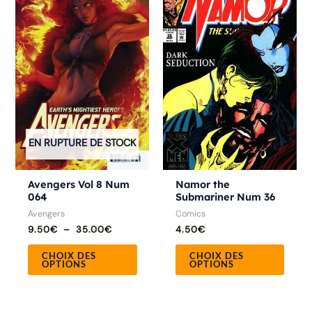
9.50€
a
a
à
35.00€
plusieurs
plusie
variations.
variat
Les
Les
options
optio
peuvent
peuve
être
être
EN RUPTURE DE STOCK
choisies
chois
sur
sur
la
la
Avengers Vol 8 Num
Namor the
064
Submariner Num 36
page
page
Avengers
Comics
du
du
9.50
€
–
35.00
€
4.50
€
produit
produ
CHOIX DES
CHOIX DES
OPTIONS
OPTIONS