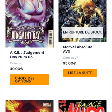
variations.
Les
options
peuvent
être
EN RUPTURE DE STOCK
choisies
sur
Marvel Absolute :
la
AVX
A.X.E. : Judgement
page
Day Num 06
Comics VF
du
Comics
95.00
€
produit
40.00
€
LIRE LA SUITE
CHOIX DES
OPTIONS
Plage
Ce
Ce
de
produit
produ
prix :