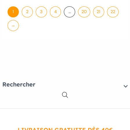
1
2
3
4
…
20
21
22
→
Rechercher
LIVRAISON GRATUITE DÈS 40€