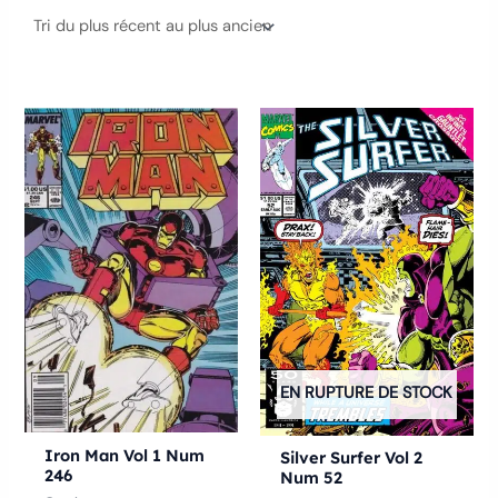
Ce
Ce
produit
produ
a
a
plusieurs
plusie
variations.
variat
Les
Les
options
optio
peuvent
peuve
être
être
choisies
chois
EN RUPTURE DE STOCK
sur
sur
la
la
Iron Man Vol 1 Num
Silver Surfer Vol 2
246
Num 52
page
page