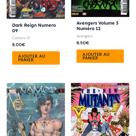
Avengers Volume 3
Dark Reign Numero
Numéro 12
09
Avengers
Comics VF
6.50
€
8.00
€
AJOUTER AU
AJOUTER AU
PANIER
PANIER
Ce
Ce
produit
produ
a
a
plusieurs
plusie
variations.
variat
Les
Les
options
optio