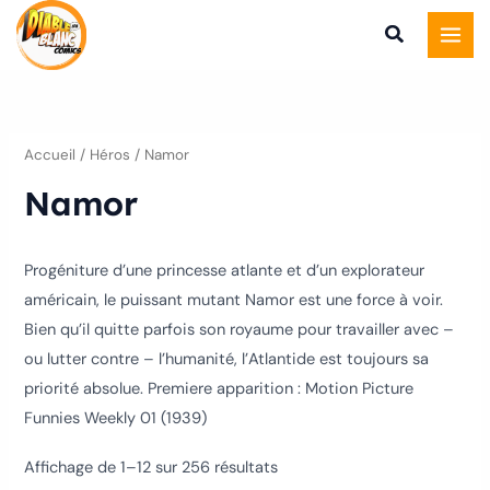
Trié
Aller
du
plus
au
récent
au
contenu
plus
ancien
Accueil
/ Héros / Namor
Namor
Progéniture d’une princesse atlante et d’un explorateur
américain, le puissant mutant Namor est une force à voir.
Bien qu’il quitte parfois son royaume pour travailler avec –
ou lutter contre – l’humanité, l’Atlantide est toujours sa
priorité absolue. Premiere apparition : Motion Picture
Funnies Weekly 01 (1939)
Affichage de 1–12 sur 256 résultats