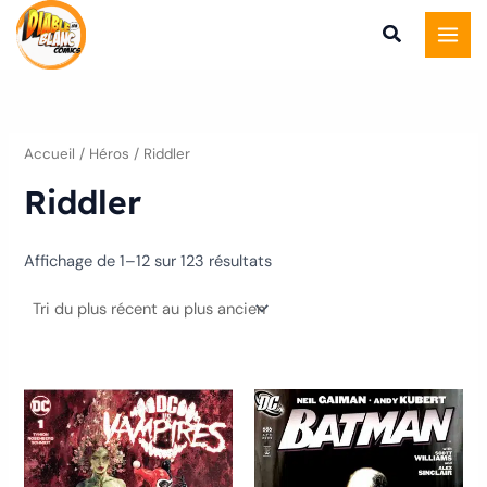
Trié
Aller
du
plus
au
récent
au
contenu
plus
ancien
Accueil
/ Héros / Riddler
Riddler
Affichage de 1–12 sur 123 résultats
Ce
Ce
produit
produ
a
a