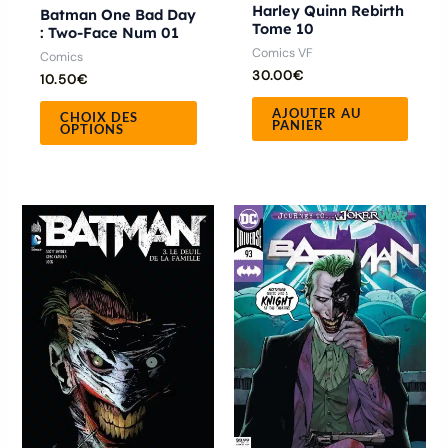
la
Harley Quinn Rebirth
Batman One Bad Day
Tome 10
: Two-Face Num 01
page
Comics VF
Comics
du
30.00
€
10.50
€
produit
AJOUTER AU
CHOIX DES
PANIER
OPTIONS
Ce
produ
a
plusie
variat
Les
optio
peuve
être