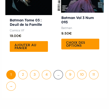
chois
sur
la
Batman Vol 3 Num
Batman Tome 03 :
093
page
Deuil de la Famille
Batman
du
Comics VF
9.50
€
produ
19.00
€
CHOIX DES
AJOUTER AU
OPTIONS
PANIER
1
2
3
4
…
9
10
11
→