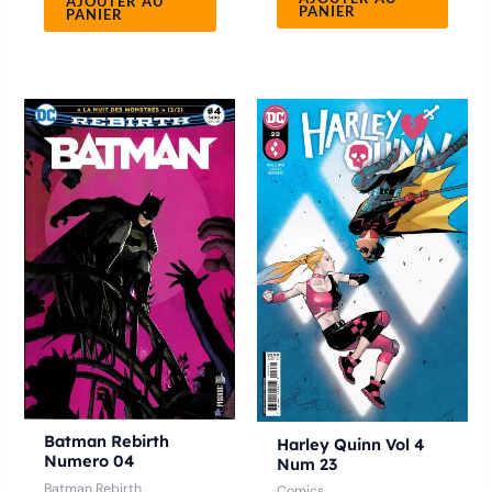
AJOUTER AU
PANIER
PANIER
Ce
produ
a
plusie
variat
Les
optio
peuve
être
chois
sur
la
Batman Rebirth
Harley Quinn Vol 4
Numero 04
Num 23
page
Batman Rebirth
Comics