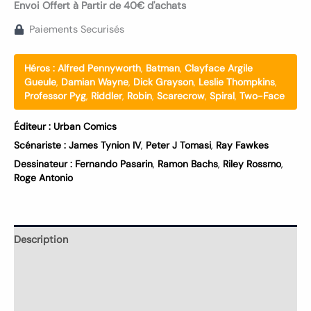
Envoi Offert à Partir de 40€ d'achats
Paiements Securisés
Héros :
Alfred Pennyworth
,
Batman
,
Clayface Argile
Gueule
,
Damian Wayne
,
Dick Grayson
,
Leslie Thompkins
,
Professor Pyg
,
Riddler
,
Robin
,
Scarecrow
,
Spiral
,
Two-Face
Éditeur :
Urban Comics
Scénariste :
James Tynion IV
,
Peter J Tomasi
,
Ray Fawkes
Dessinateur :
Fernando Pasarin
,
Ramon Bachs
,
Riley Rossmo
,
Roge Antonio
Description
Informations complémentaires
Avis (0)