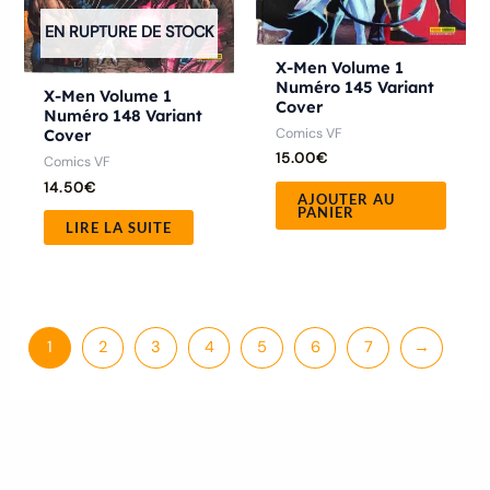
EN RUPTURE DE STOCK
X-Men Volume 1
Numéro 145 Variant
X-Men Volume 1
Cover
Numéro 148 Variant
Comics VF
Cover
15.00
€
Comics VF
14.50
€
AJOUTER AU
PANIER
LIRE LA SUITE
1
2
3
4
5
6
7
→