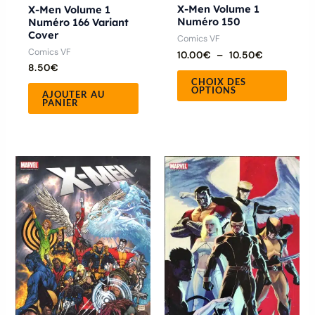
la
X-Men Volume 1
X-Men Volume 1
Numéro 150
Numéro 166 Variant
page
Cover
Comics VF
du
Comics VF
10.00
€
–
10.50
€
produ
8.50
€
CHOIX DES
OPTIONS
AJOUTER AU
PANIER