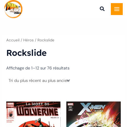
Trié
Aller
du
plus
au
récent
au
contenu
plus
ancien
Accueil
/ Héros / Rockslide
Rockslide
Affichage de 1–12 sur 76 résultats