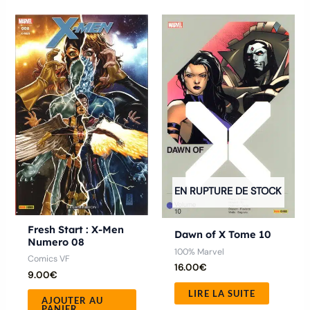
EN RUPTURE DE STOCK
Fresh Start : X-Men
Dawn of X Tome 10
Numero 08
100% Marvel
Comics VF
16.00
€
9.00
€
LIRE LA SUITE
AJOUTER AU
PANIER