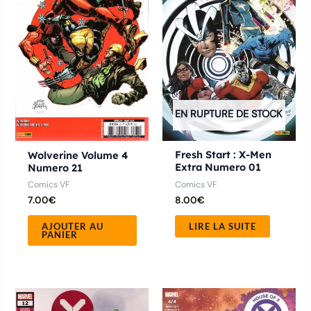
EN RUPTURE DE STOCK
Fresh Start : X-Men
Wolverine Volume 4
Extra Numero 01
Numero 21
Comics VF
Comics VF
8.00
€
7.00
€
LIRE LA SUITE
AJOUTER AU
PANIER
Ce