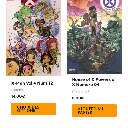
produit
a
plusieurs
variations.
Les
options
peuvent
être
choisies
sur
la
House of X Powers of
X-Men Vol 4 Num 12
X Numero 04
page
Comics
Comics VF
du
14.00
€
8.90
€
produit
CHOIX DES
AJOUTER AU
OPTIONS
PANIER