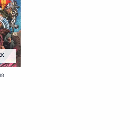
CK
48