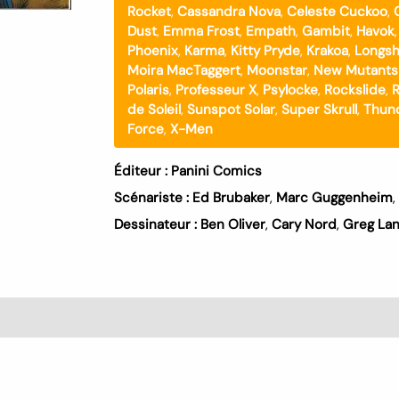
Rocket
,
Cassandra Nova
,
Celeste Cuckoo
,
Dust
,
Emma Frost
,
Empath
,
Gambit
,
Havok
Phoenix
,
Karma
,
Kitty Pryde
,
Krakoa
,
Longsh
Moira MacTaggert
,
Moonstar
,
New Mutants
Polaris
,
Professeur X
,
Psylocke
,
Rockslide
,
R
de Soleil
,
Sunspot Solar
,
Super Skrull
,
Thun
Force
,
X-Men
Éditeur :
Panini Comics
Scénariste :
Ed Brubaker
,
Marc Guggenheim
,
Dessinateur :
Ben Oliver
,
Cary Nord
,
Greg La
s (0)