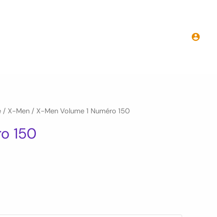
prix :
10.00€
à
10.50€
e
/
X-Men
/ X-Men Volume 1 Numéro 150
o 150