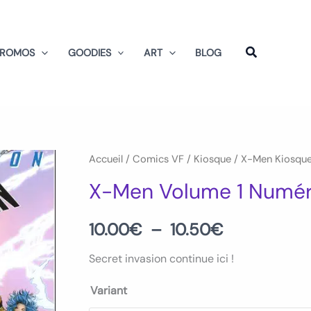
PROMOS
GOODIES
ART
BLOG
quantité
Accueil
/
Comics VF
/
Kiosque
/
X-Men Kiosqu
Plage
de
X-Men Volume 1 Numér
de
X-
Men
prix :
10.00
€
–
10.50
€
Volume
10.00€
Secret invasion continue ici !
1
Numéro
à
Variant
150