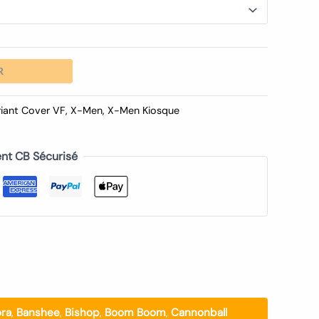
R
riant Cover VF
,
X-Men
,
X-Men Kiosque
nt CB Sécurisé
ra
,
Banshee
,
Bishop
,
Boom Boom
,
Cannonball