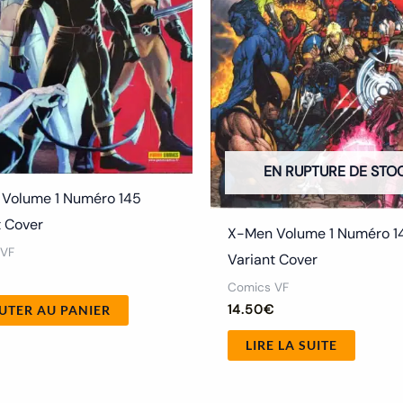
EN RUPTURE DE STO
Volume 1 Numéro 145
t Cover
X-Men Volume 1 Numéro 1
 VF
Variant Cover
€
Comics VF
14.50
€
UTER AU PANIER
LIRE LA SUITE