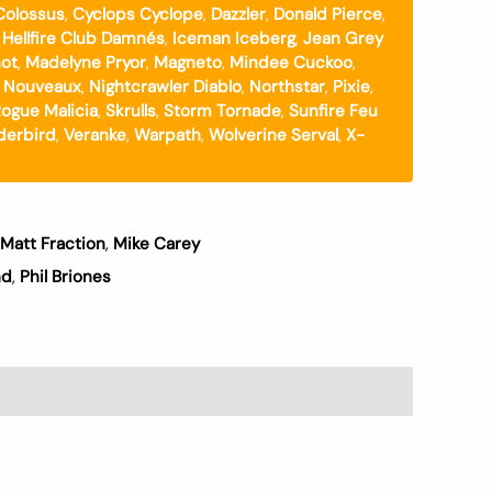
Colossus
,
Cyclops Cyclope
,
Dazzler
,
Donald Pierce
,
,
Hellfire Club Damnés
,
Iceman Iceberg
,
Jean Grey
ot
,
Madelyne Pryor
,
Magneto
,
Mindee Cuckoo
,
 Nouveaux
,
Nightcrawler Diablo
,
Northstar
,
Pixie
,
ogue Malicia
,
Skrulls
,
Storm Tornade
,
Sunfire Feu
derbird
,
Veranke
,
Warpath
,
Wolverine Serval
,
X-
Matt Fraction
,
Mike Carey
nd
,
Phil Briones