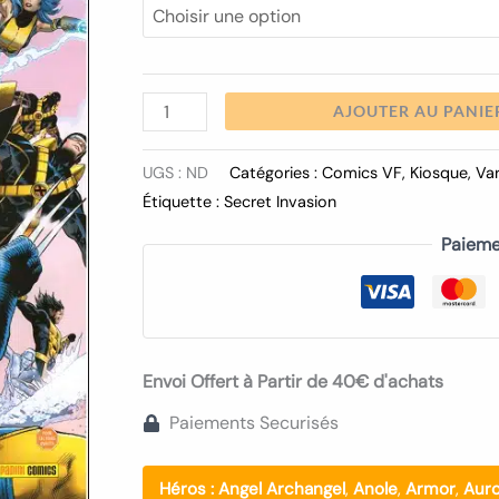
10.50€
AJOUTER AU PANIE
UGS :
ND
Catégories :
Comics VF
,
Kiosque
,
Va
Étiquette :
Secret Invasion
Paieme
Envoi Offert à Partir de 40€ d'achats
Paiements Securisés
Héros :
Angel Archangel
,
Anole
,
Armor
,
Auro