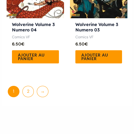
Wolverine Volume 3
Wolverine Volume 3
Numero 04
Numero 03
Comics VF
Comics VF
6.50
€
6.50
€
AJOUTER AU
AJOUTER AU
PANIER
PANIER
1
2
→