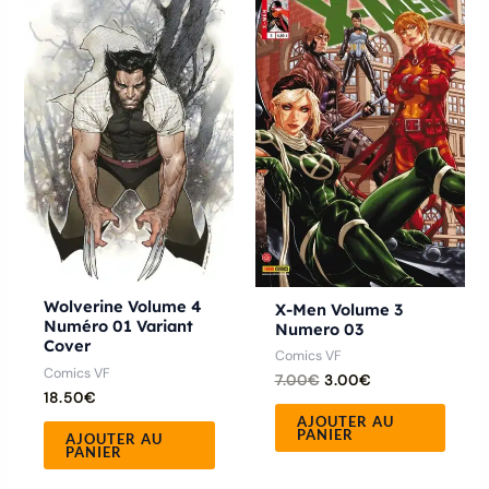
initial
actuel
était :
est :
7.00€.
3.00€.
Wolverine Volume 4
X-Men Volume 3
Numéro 01 Variant
Numero 03
Cover
Comics VF
Comics VF
7.00
€
3.00
€
18.50
€
AJOUTER AU
PANIER
AJOUTER AU
PANIER