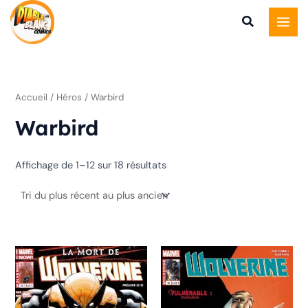
Trié
Aller
du
plus
au
récent
au
contenu
plus
ancien
Accueil
/ Héros / Warbird
Warbird
Affichage de 1–12 sur 18 résultats