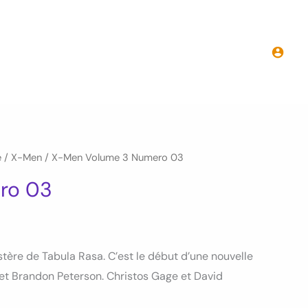
initial
actuel
X-
était :
est :
Men
7.00€.
3.00€.
Volume
3
Numero
03
e
/
X-Men
/ X-Men Volume 3 Numero 03
ro 03
ère de Tabula Rasa. C’est le début d’une nouvelle
 et Brandon Peterson. Christos Gage et David