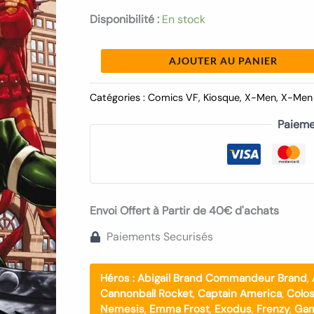
Disponibilité :
En stock
AJOUTER AU PANIER
Catégories :
Comics VF
,
Kiosque
,
X-Men
,
X-Men 
Paieme
Envoi Offert à Partir de 40€ d'achats
Paiements Securisés
Héros :
Abigail Brand Commandeur Brand
,
Cannonball Rocket
,
Captain America
,
Colo
Nemesis
,
Emma Frost
,
Exodus
,
Frenzy
,
Gam