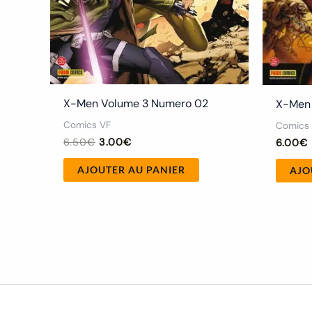
X-Men Volume 3 Numero 02
X-Men 
Comics VF
Comics
6.50
€
3.00
€
6.00
€
AJOUTER AU PANIER
AJO