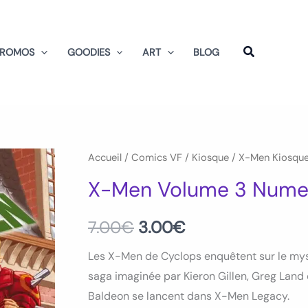
PROMOS
GOODIES
ART
BLOG
quantité
Accueil
/
Comics VF
/
Kiosque
/
X-Men Kiosqu
Le
Le
de
X-Men Volume 3 Nume
prix
prix
X-
Men
initial
actuel
7.00
€
3.00
€
Volume
était :
est :
Les X-Men de Cyclops enquêtent sur le myst
3
saga imaginée par Kieron Gillen, Greg Land
Numero
7.00€.
3.00€.
Baldeon se lancent dans X-Men Legacy.
03