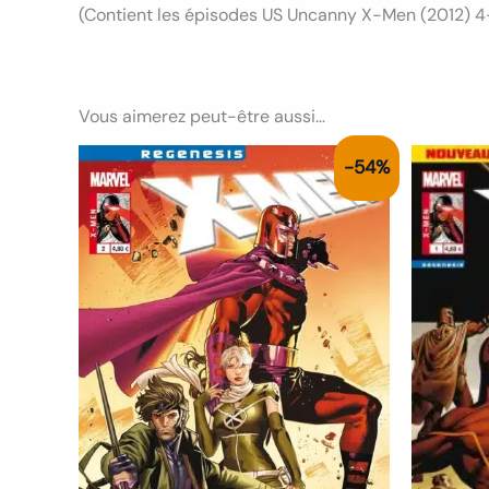
(Contient les épisodes US Uncanny X-Men (2012) 4
Vous aimerez peut-être aussi…
Le
Le
-54%
prix
prix
initial
actuel
était :
est :
6.50€.
3.00€.