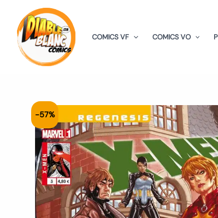
Aller
au
contenu
COMICS VF
COMICS VO
-57%