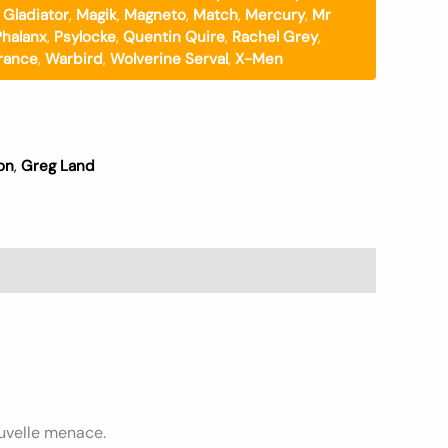
 Gladiator
,
Magik
,
Magneto
,
Match
,
Mercury
,
Mr
Phalanx
,
Psylocke
,
Quentin Quire
,
Rachel Grey
,
rance
,
Warbird
,
Wolverine Serval
,
X-Men
on
,
Greg Land
ouvelle menace.