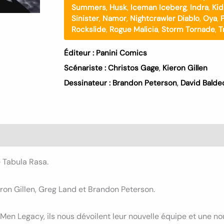
Summers
,
Husk
,
Iceman Iceberg
,
Indra
,
Kid
Sinister
,
Namor
,
Nightcrawler Diablo
,
Oya
,
Rockslide
,
Rogue Malicia
,
Storm Tornade
,
T
Éditeur :
Panini Comics
Scénariste :
Christos Gage
,
Kieron Gillen
Dessinateur :
Brandon Peterson
,
David Balde
s (0)
 Tabula Rasa.
eron Gillen, Greg Land et Brandon Peterson.
en Legacy, ils nous dévoilent leur nouvelle équipe et une n