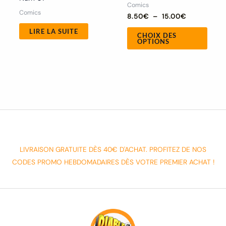
Comics
du
Comics
8.50
€
–
15.00
€
produ
LIRE LA SUITE
CHOIX DES
OPTIONS
LIVRAISON GRATUITE DÈS 40€ D'ACHAT. PROFITEZ DE NOS
CODES PROMO HEBDOMADAIRES DÈS VOTRE PREMIER ACHAT !