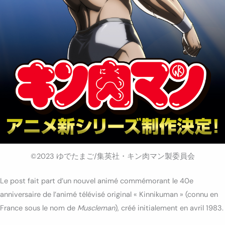
©2023 ゆでたまご/集英社・キン肉マン製委員会
Le post fait part d’un nouvel animé commémorant le 40e
anniversaire de l’animé télévisé original « Kinnikuman » (connu en
France sous le nom de
Muscleman
), créé initialement en avril 1983.