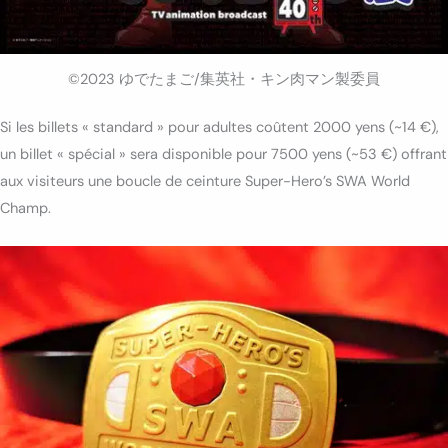
©2023 ゆでたまご/集英社・キン肉マン製委員
Si les billets « standard » pour adultes coûtent 2000 yens (~14 €),
un billet « spécial » sera disponible pour 7500 yens (~53 €) offrant
aux visiteurs une boucle de ceinture Super-Hero’s SWA World
Champ.