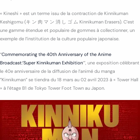
« Kineshi » est un terme issu de la
contraction de Kinnikuman
Keshigomu (キ ン 肉 マ ン 消 し ゴ ム Kinnikuman Erasers). C’est
une gamme étendue et populaire de gommes à collectionner, un
exemple de l’institution de la culture populaire japonaise.
“
Commemorating the 40th Anniversary of the Anime
Broadcast:’Super Kinnikuman Exhibition
‘”, une exposition célébrant
le 40e anniversaire de la diffusion de l’animé du manga
”Kinnikuman” se tiendra du 18 mars au 02 avril 2023 à « Tower Hall
» à l’étage B1 de Tokyo Tower Foot Town au Japon.