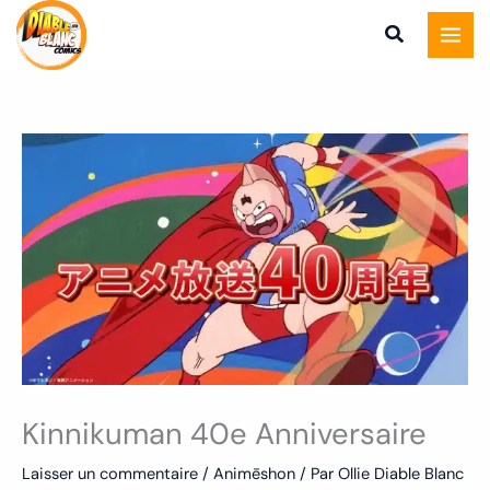
Aller
au
contenu
Kinnikuman 40e Anniversaire
Laisser un commentaire
/
Animēshon
/ Par
Ollie Diable Blanc