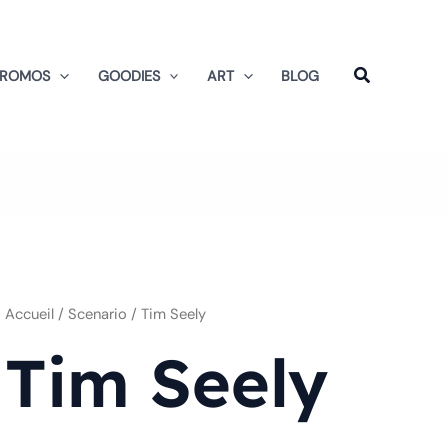
Trié
du
plus
récent
au
PROMOS
GOODIES
ART
BLOG
plus
ancien
Accueil
/ Scenario / Tim Seely
Tim Seely