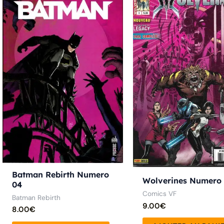
Batman Rebirth Numero
Wolverines Numero
04
Comics VF
Batman Rebirth
9.00
€
8.00
€