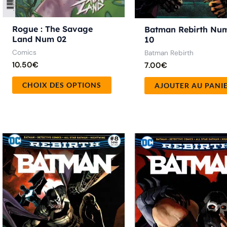
la
page
Rogue : The Savage
Batman Rebirth Nu
du
Land Num 02
10
produit
Comics
Batman Rebirth
10.50
€
7.00
€
CHOIX DES OPTIONS
AJOUTER AU PANI