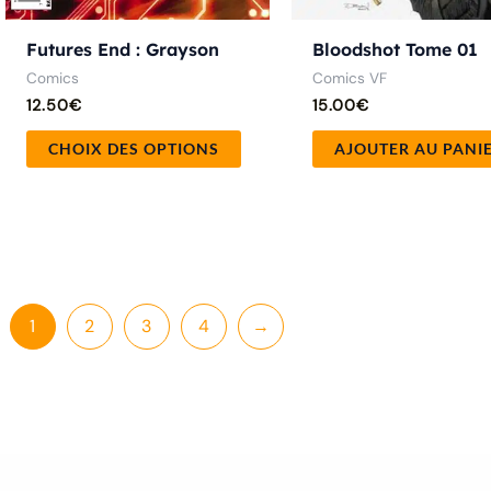
page
du
Futures End : Grayson
Bloodshot Tome 01
produit
Comics
Comics VF
12.50
€
15.00
€
CHOIX DES OPTIONS
AJOUTER AU PANI
1
2
3
4
→