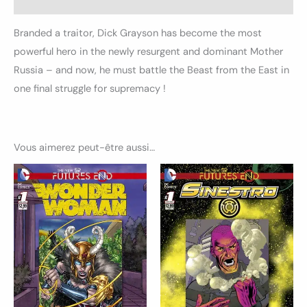
Avis (0)
Branded a traitor, Dick Grayson has become the most
powerful hero in the newly resurgent and dominant Mother
Russia – and now, he must battle the Beast from the East in
one final struggle for supremacy !
Vous aimerez peut-être aussi…
Ce
Ce
produit
produ
a
a
plusieurs
plusi
variations.
variat
Les
Les
options
optio
peuvent
peuv