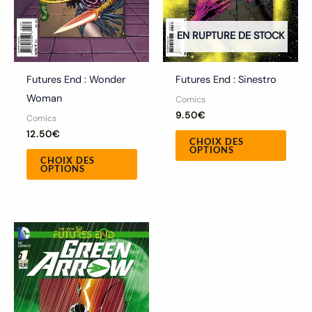
être
être
choisies
chois
EN RUPTURE DE STOCK
sur
sur
la
la
Futures End : Wonder
Futures End : Sinestro
page
page
Woman
Comics
du
du
9.50
€
Comics
produit
produ
12.50
€
CHOIX DES
OPTIONS
CHOIX DES
OPTIONS
Ce
produit
a
plusieurs
variations.