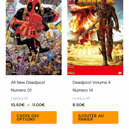
produit
prix :
10.50€
a
à
11.00€
plusieurs
variations.
Les
options
peuvent
être
choisies
sur
la
All New Deadpool
Deadpool Volume 4
page
Numero 01
Numero 14
du
Comics VF
Comics VF
produit
10.50
€
–
11.00
€
8.50
€
CHOIX DES
AJOUTER AU
OPTIONS
PANIER