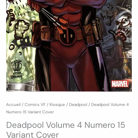
Accueil
/
Comics VF
/
Kiosque
/
Deadpool
/ Deadpool Volume 4
Numero 15 Variant Cover
Deadpool Volume 4 Numero 15
Variant Cover