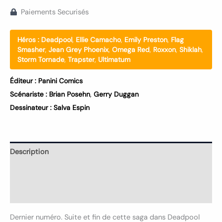
Paiements Securisés
Héros :
Deadpool
,
Ellie Camacho
,
Emily Preston
,
Flag
Smasher
,
Jean Grey Phoenix
,
Omega Red
,
Roxxon
,
Shiklah
,
Storm Tornade
,
Trapster
,
Ultimatum
Éditeur :
Panini Comics
Scénariste :
Brian Posehn
,
Gerry Duggan
Dessinateur :
Salva Espin
Description
Informations complémentaires
Avis (0)
Dernier numéro. Suite et fin de cette saga dans Deadpool