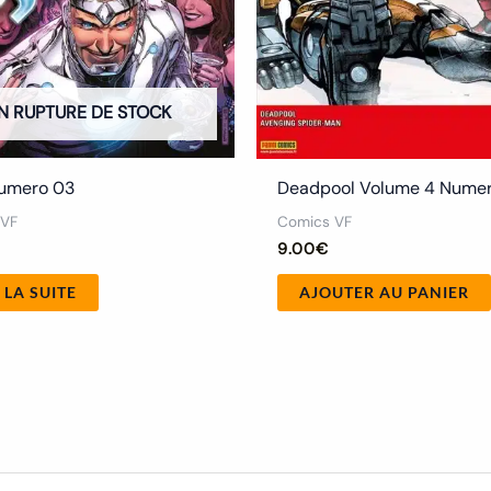
N RUPTURE DE STOCK
umero 03
Deadpool Volume 4 Numer
 VF
Comics VF
9.00
€
 LA SUITE
AJOUTER AU PANIER