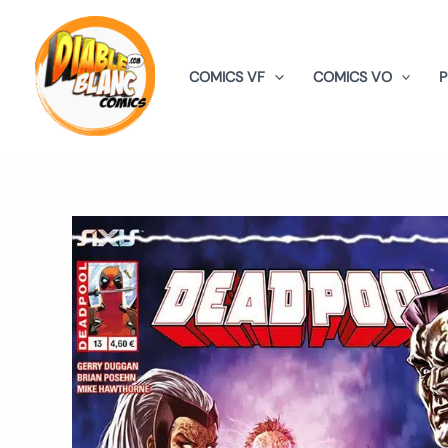
Aller
au
contenu
COMICS VF
COMICS VO