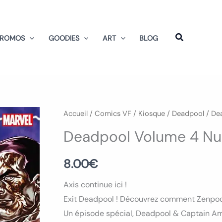
PROMOS
GOODIES
ART
BLOG
quantité
Accueil
/
Comics VF
/
Kiosque
/
Deadpool
/ De
de
Deadpool Volume 4 Nu
Deadpool
Volume
8.00
€
4
Axis continue ici !
Numero
Exit Deadpool ! Découvrez comment Zenpool g
13
Un épisode spécial, Deadpool & Captain Am