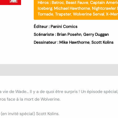
Héros :
Batroc
,
Beast Fauve
,
Captain Ameri
Iceberg
,
Michael Hawthorne
,
Nightcrawler 
Tornade
,
Trapster
,
Wolverine Serval
,
X-Me
Éditeur :
Panini Comics
Scénariste :
Brian Posehn
,
Gerry Duggan
Dessinateur :
Mike Hawthorne
,
Scott Kolins
s (0)
vie de Wade… Il y a de quoi être surpris ! Un épisode spécia
os face à la mort de Wolverine.
en invité spécial) Scott Kolins.