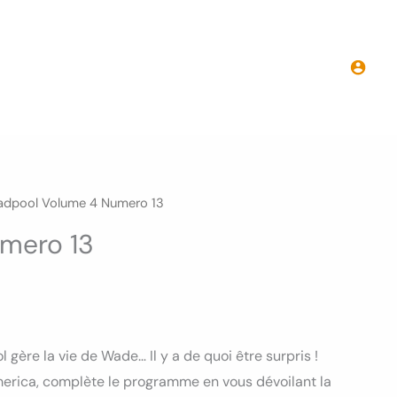
Deadpool
Volume
4
Numero
13
adpool Volume 4 Numero 13
mero 13
ère la vie de Wade… Il y a de quoi être surpris !
erica, complète le programme en vous dévoilant la