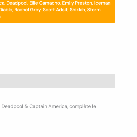
ca
,
Deadpool
,
Ellie Camacho
,
Emily Preston
,
Iceman
Diablo
,
Rachel Grey
,
Scott Adsit
,
Shiklah
,
Storm
n
l, Deadpool & Captain America, complète le