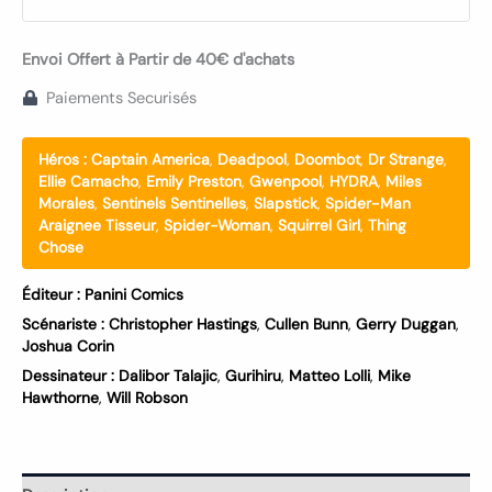
Envoi Offert à Partir de 40€ d'achats
Paiements Securisés
Héros :
Captain America
,
Deadpool
,
Doombot
,
Dr Strange
,
Ellie Camacho
,
Emily Preston
,
Gwenpool
,
HYDRA
,
Miles
Morales
,
Sentinels Sentinelles
,
Slapstick
,
Spider-Man
Araignee Tisseur
,
Spider-Woman
,
Squirrel Girl
,
Thing
Chose
Éditeur :
Panini Comics
Scénariste :
Christopher Hastings
,
Cullen Bunn
,
Gerry Duggan
,
Joshua Corin
Dessinateur :
Dalibor Talajic
,
Gurihiru
,
Matteo Lolli
,
Mike
Hawthorne
,
Will Robson