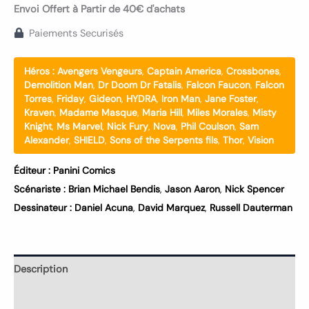
Envoi Offert à Partir de 40€ d'achats
Paiements Securisés
Héros :
Avengers Vengeurs
,
Captain America
,
Crossbones
,
Demolition Man
,
Dr Doom Dr Fatalis
,
Falcon Faucon
,
Falcon
Torres
,
Friday
,
Gideon
,
HYDRA
,
Iron Man
,
Jane Foster
,
Kraven
,
Madame Masque
,
Maria Hill
,
Miles Morales
,
Misty
Knight
,
Ms Marvel
,
Nick Fury
,
Nova
,
Phil Coulson
,
Sam
Alexander
,
SHIELD
,
Sons of the Serpents fils
,
Thor
,
Vision
Éditeur :
Panini Comics
Scénariste :
Brian Michael Bendis
,
Jason Aaron
,
Nick Spencer
Dessinateur :
Daniel Acuna
,
David Marquez
,
Russell Dauterman
Description
Informations complémentaires