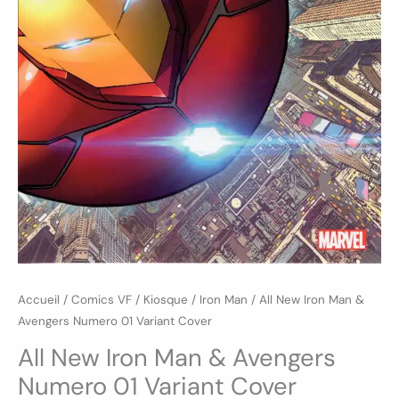
Accueil
/
Comics VF
/
Kiosque
/
Iron Man
/ All New Iron Man &
Avengers Numero 01 Variant Cover
All New Iron Man & Avengers
Numero 01 Variant Cover