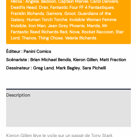
Héros :
Angela
,
Badoon
,
Captain Marvel
,
Carol Danvers
,
Death's Head
,
Drax
,
Fantastic Four FF 4 Fantastiques
,
Franklin Richards
,
Gamora
,
Groot
,
Guardians of the
Galaxy
,
Human Torch Torche
,
Invisible Woman Femme
Invisible
,
Iron Man
,
Jean Grey Phoenix
,
Mantis
,
Mr
Fantastic Reed Richards Red
,
Nova
,
Rocket Raccoon
,
Star
Lord
,
Thanos
,
Thing Chose
,
Valeria Richards
Éditeur :
Panini Comics
Scénariste :
Brian Michael Bendis
,
Kieron Gillen
,
Matt Fraction
Dessinateur :
Greg Land
,
Mark Bagley
,
Sara Pichelli
Description
Informations complémentaires
Avis (0)
Kieron Gillen lève le voile sur un passé de Tony Stark