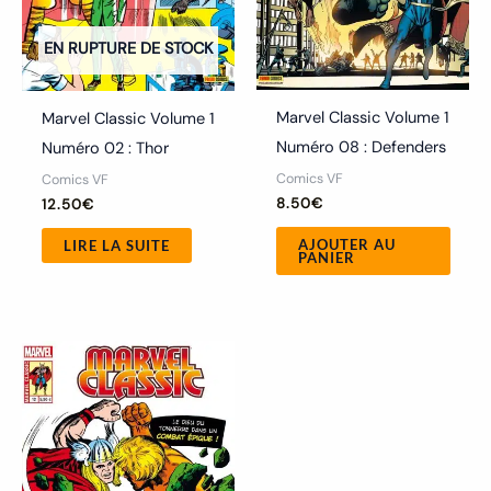
EN RUPTURE DE STOCK
Marvel Classic Volume 1
Marvel Classic Volume 1
Numéro 08 : Defenders
Numéro 02 : Thor
Comics VF
Comics VF
8.50
€
12.50
€
AJOUTER AU
LIRE LA SUITE
PANIER