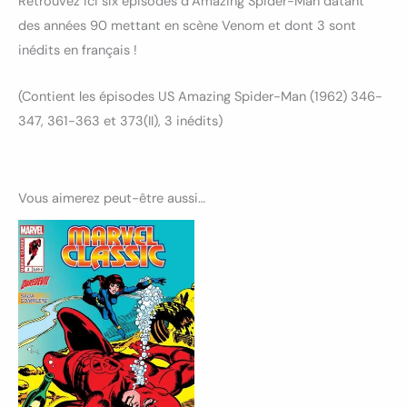
Retrouvez ici six épisodes d’Amazing Spider-Man datant
des années 90 mettant en scène Venom et dont 3 sont
inédits en français !
(Contient les épisodes US Amazing Spider-Man (1962) 346-
347, 361-363 et 373(II), 3 inédits)
Vous aimerez peut-être aussi…