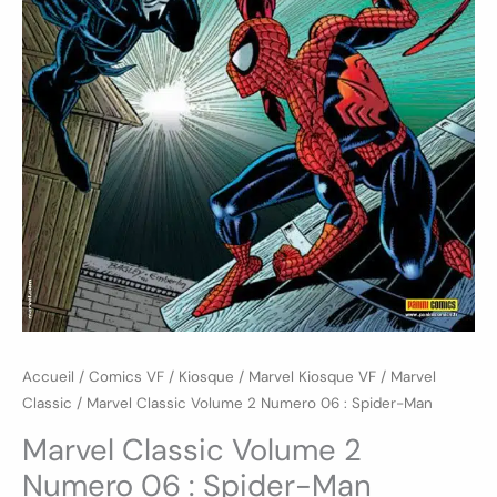
Accueil
/
Comics VF
/
Kiosque
/
Marvel Kiosque VF
/
Marvel
Classic
/ Marvel Classic Volume 2 Numero 06 : Spider-Man
Marvel Classic Volume 2
Numero 06 : Spider-Man