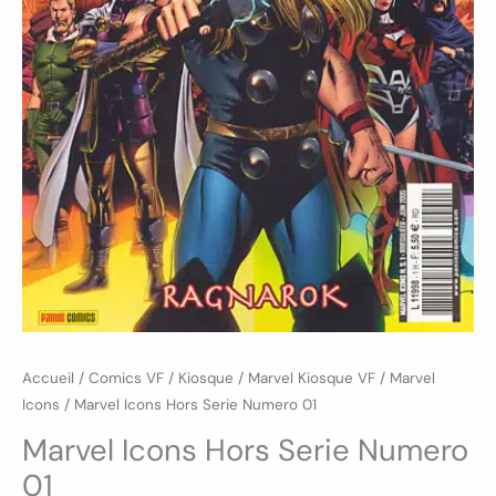
Accueil
/
Comics VF
/
Kiosque
/
Marvel Kiosque VF
/
Marvel
Icons
/ Marvel Icons Hors Serie Numero 01
Marvel Icons Hors Serie Numero
01