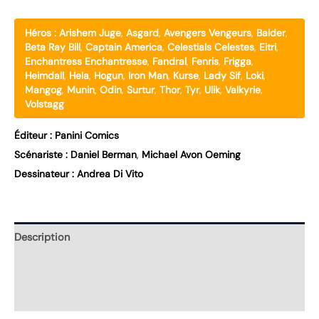
Héros :
Arishem Juge
,
Asgard
,
Avengers Vengeurs
,
Balder
,
Beta Ray Bill
,
Captain America
,
Celestials Celestes
,
Eitri
,
Enchantress Enchantresse
,
Fandral
,
Fenris
,
Frigga
,
Heimdall
,
Hela
,
Hogun
,
Iron Man
,
Kurse
,
Lady Sif
,
Loki
,
Mangog
,
Munin
,
Odin
,
Surtur
,
Thor
,
Tyr
,
Ulik
,
Valkyrie
,
Volstagg
Éditeur :
Panini Comics
Scénariste :
Daniel Berman
,
Michael Avon Oeming
Dessinateur :
Andrea Di Vito
Description
Informations complémentaires
Avis (0)