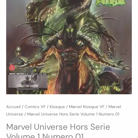
Accueil
/
Comics VF
/
Kiosque
/
Marvel Kiosque VF
/
Marvel
Universe
/ Marvel Universe Hors Serie Volume 1 Numero 01
Marvel Universe Hors Serie
Volume 1 Numero 01