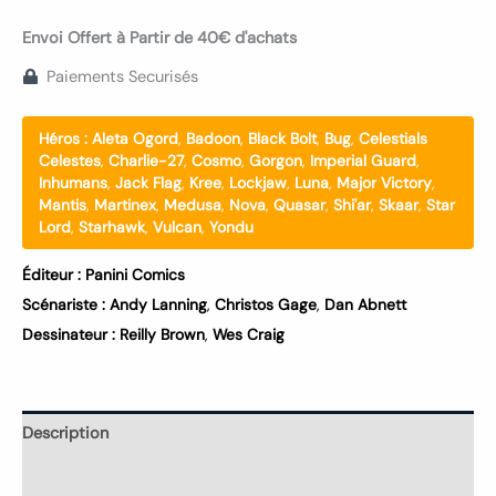
Envoi Offert à Partir de 40€ d'achats
Paiements Securisés
Héros :
Aleta Ogord
,
Badoon
,
Black Bolt
,
Bug
,
Celestials
Celestes
,
Charlie-27
,
Cosmo
,
Gorgon
,
Imperial Guard
,
Inhumans
,
Jack Flag
,
Kree
,
Lockjaw
,
Luna
,
Major Victory
,
Mantis
,
Martinex
,
Medusa
,
Nova
,
Quasar
,
Shi'ar
,
Skaar
,
Star
Lord
,
Starhawk
,
Vulcan
,
Yondu
Éditeur :
Panini Comics
Scénariste :
Andy Lanning
,
Christos Gage
,
Dan Abnett
Dessinateur :
Reilly Brown
,
Wes Craig
Description
Informations complémentaires