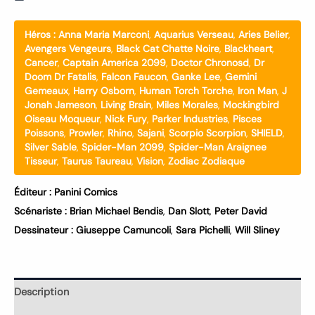
Héros :
Anna Maria Marconi
,
Aquarius Verseau
,
Aries Belier
,
Avengers Vengeurs
,
Black Cat Chatte Noire
,
Blackheart
,
Cancer
,
Captain America 2099
,
Doctor Chronosd
,
Dr
Doom Dr Fatalis
,
Falcon Faucon
,
Ganke Lee
,
Gemini
Gemeaux
,
Harry Osborn
,
Human Torch Torche
,
Iron Man
,
J
Jonah Jameson
,
Living Brain
,
Miles Morales
,
Mockingbird
Oiseau Moqueur
,
Nick Fury
,
Parker Industries
,
Pisces
Poissons
,
Prowler
,
Rhino
,
Sajani
,
Scorpio Scorpion
,
SHIELD
,
Silver Sable
,
Spider-Man 2099
,
Spider-Man Araignee
Tisseur
,
Taurus Taureau
,
Vision
,
Zodiac Zodiaque
Éditeur :
Panini Comics
Scénariste :
Brian Michael Bendis
,
Dan Slott
,
Peter David
Dessinateur :
Giuseppe Camuncoli
,
Sara Pichelli
,
Will Sliney
Description