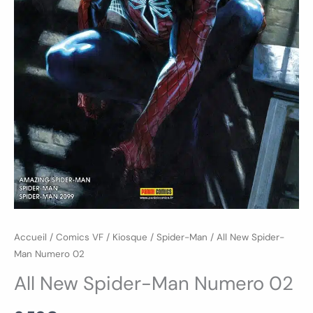
Accueil
/
Comics VF
/
Kiosque
/
Spider-Man
/ All New Spider-
Man Numero 02
All New Spider-Man Numero 02