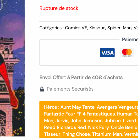
Rupture de stock
Catégories :
Comics VF
,
Kiosque
,
Spider-Man
,
V
Paieme
Envoi Offert à Partir de 40€ d'achats
Paiements Securisés
Héros :
Aunt May Tante
,
Avengers Vengeur
Fantastic Four FF 4 Fantastiques
,
Human To
Man
,
Jarvis
,
John Jameson
,
Jubilee
,
Lizard
Reed Richards Red
,
Nick Fury
,
Oncle Ben u
Tisseur
,
Thing Chose
,
Titanium Man
,
Vermi