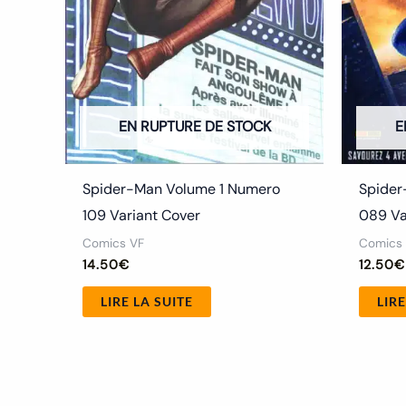
EN RUPTURE DE STOCK
E
Spider-Man Volume 1 Numero
Spider
109 Variant Cover
089 Va
Comics VF
Comics
14.50
€
12.50
€
LIRE LA SUITE
LIRE