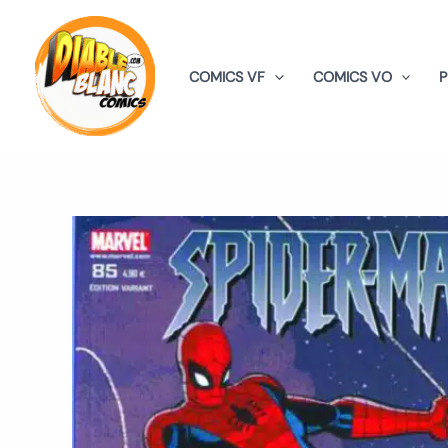
Aller
au
contenu
COMICS VF
COMICS VO