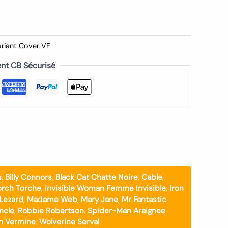
ariant Cover VF
nt CB Sécurisé
s
,
Billy Connors
,
Black Cat Chatte Noire
,
Cable
,
rch Torche
,
Invisible Woman Femme Invisible
,
Iron
 Lezard
,
Madame Web
,
Mary Jane
,
Mr Fantastic
ncle
,
Robbie Robertson
,
Spider-Man Araignee
n Vermine
,
Wolverine Serval