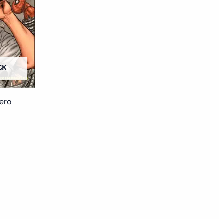
CK
ero