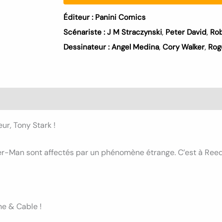
Éditeur :
Panini Comics
Scénariste :
J M Straczynski
,
Peter David
,
Rob
Dessinateur :
Angel Medina
,
Cory Walker
,
Rog
s (0)
ur, Tony Stark !
er-Man sont affectés par un phénomène étrange. C’est à Reed 
ne & Cable !