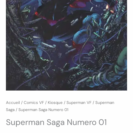
Accueil
/
Comics VF
/
Kiosque
/
Superman VF
/
Superman
Saga
/ Superman Saga Numero 01
Superman Saga Numero 01