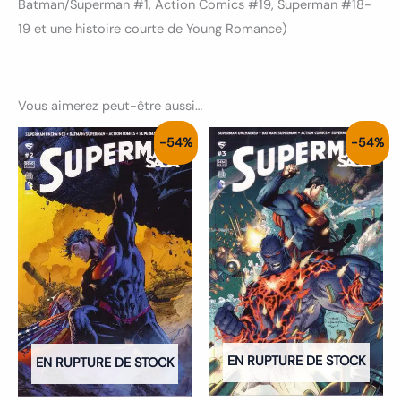
Batman/Superman #1, Action Comics #19, Superman #18-
19 et une histoire courte de Young Romance)
Vous aimerez peut-être aussi…
Le
Le
Le
Le
-54%
-54%
prix
prix
prix
prix
initial
actuel
initial
actuel
était :
est :
était :
est :
6.50€.
3.00€.
6.50€.
3.00€.
EN RUPTURE DE STOCK
EN RUPTURE DE STOCK