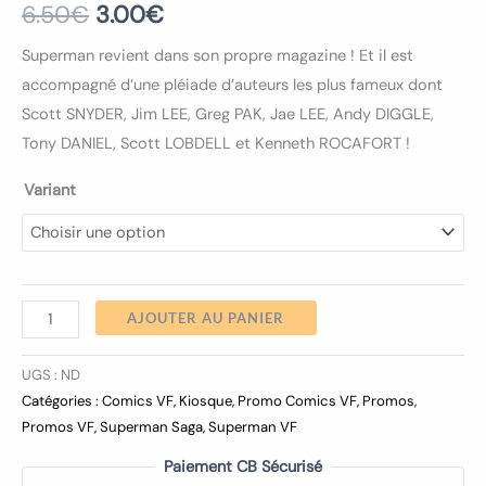
6.50
€
3.00
€
Superman revient dans son propre magazine ! Et il est
accompagné d’une pléiade d’auteurs les plus fameux dont
Scott SNYDER, Jim LEE, Greg PAK, Jae LEE, Andy DIGGLE,
Tony DANIEL, Scott LOBDELL et Kenneth ROCAFORT !
Variant
AJOUTER AU PANIER
UGS :
ND
Catégories :
Comics VF
,
Kiosque
,
Promo Comics VF
,
Promos
,
Promos VF
,
Superman Saga
,
Superman VF
Paiement CB Sécurisé