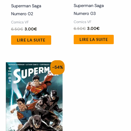
Superman Saga
Superman Saga
Numero 03
Numero 02
Comics VF
Comics VF
6.50
€
3.00
€
6.50
€
3.00
€
LIRE LA SUITE
LIRE LA SUITE
Le
Le
-54%
prix
prix
initial
actuel
était :
est :
6.50€.
3.00€.