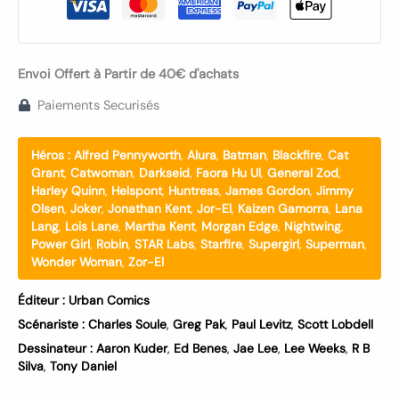
Envoi Offert à Partir de 40€ d'achats
Paiements Securisés
Héros :
Alfred Pennyworth
,
Alura
,
Batman
,
Blackfire
,
Cat
Grant
,
Catwoman
,
Darkseid
,
Faora Hu Ul
,
General Zod
,
Harley Quinn
,
Helspont
,
Huntress
,
James Gordon
,
Jimmy
Olsen
,
Joker
,
Jonathan Kent
,
Jor-El
,
Kaizen Gamorra
,
Lana
Lang
,
Lois Lane
,
Martha Kent
,
Morgan Edge
,
Nightwing
,
Power Girl
,
Robin
,
STAR Labs
,
Starfire
,
Supergirl
,
Superman
,
Wonder Woman
,
Zor-El
Éditeur :
Urban Comics
Scénariste :
Charles Soule
,
Greg Pak
,
Paul Levitz
,
Scott Lobdell
Dessinateur :
Aaron Kuder
,
Ed Benes
,
Jae Lee
,
Lee Weeks
,
R B
Silva
,
Tony Daniel