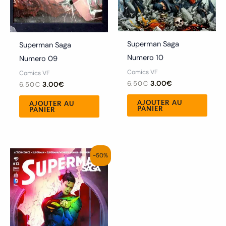
Superman Saga
Superman Saga
Numero 10
Numero 09
Comics VF
Comics VF
6.50
€
3.00
€
6.50
€
3.00
€
AJOUTER AU
AJOUTER AU
PANIER
PANIER
Le
Le
-50%
prix
prix
initial
actuel
était :
est :
6.00€.
3.00€.