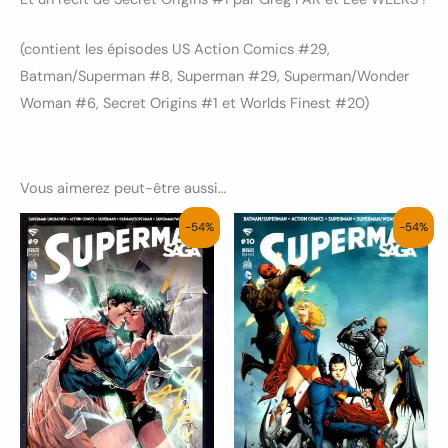
(contient les épisodes US Action Comics #29,
Batman/Superman #8, Superman #29, Superman/Wonder
Woman #6, Secret Origins #1 et Worlds Finest #20)
Vous aimerez peut-être aussi…
Le
Le
Le
Le
-54%
-54%
prix
prix
prix
prix
initial
actuel
initial
actuel
était :
est :
était :
est :
6.50€.
3.00€.
6.50€.
3.00€.