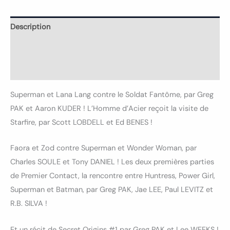
Description
Informations complémentaires
Avis (0)
Superman et Lana Lang contre le Soldat Fantôme, par Greg
PAK et Aaron KUDER ! L’Homme d’Acier reçoit la visite de
Starfire, par Scott LOBDELL et Ed BENES !
Faora et Zod contre Superman et Wonder Woman, par
Charles SOULE et Tony DANIEL ! Les deux premières parties
de Premier Contact, la rencontre entre Huntress, Power Girl,
Superman et Batman, par Greg PAK, Jae LEE, Paul LEVITZ et
R.B. SILVA !
Et un récit de Secret Origins #1 par Greg PAK et Lee WEEKS !