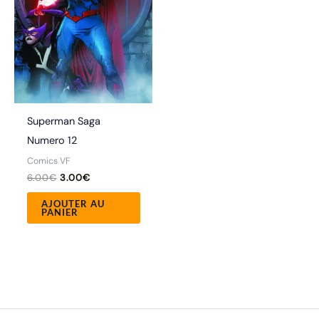
Superman Saga
Numero 12
Comics VF
6.00
€
3.00
€
AJOUTER AU
PANIER