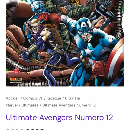
Accueil
/
Comics VF
/
Kiosque
/
Ultimate
Marvel
/
Ultimates
/ Ultimate Avengers Numero 12
Ultimate Avengers Numero 12