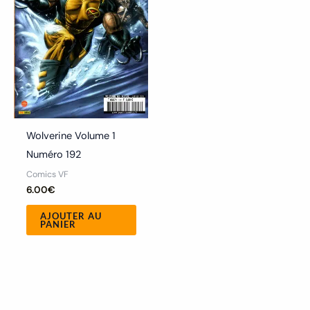
Wolverine Volume 1
Numéro 192
Comics VF
6.00
€
AJOUTER AU
PANIER