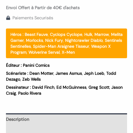
Envoi Offert à Partir de 40€ d'achats
Paiements Securisés
Héros :
Beast Fauve
,
Cyclops Cyclope
,
Hulk
,
Marrow
,
Melita
Garner
,
Morlocks
,
Nick Fury
,
Nightcrawler Diablo
,
Sentinels
Sentinelles
,
Spider-Man Araignee Tisseur
,
Weapon X
Program
,
Wolverine Serval
,
X-Men
Éditeur :
Panini Comics
Scénariste :
Dean Motter
,
James Asmus
,
Jeph Loeb
,
Todd
Dezago
,
Zeb Wells
Dessinateur :
David Finch
,
Ed McGuinness
,
Greg Scott
,
Jason
Craig
,
Paolo Rivera
Description
Informations complémentaires