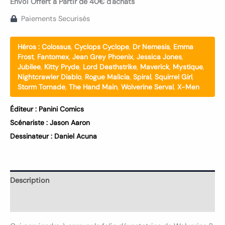
Envoi Offert à Partir de 40€ d'achats
Paiements Securisés
Héros :
Colossus
,
Cyclops Cyclope
,
Dr Nemesis
,
Emma
Frost
,
Fantomex
,
Jean Grey Phoenix
,
Jessica Jones
,
Jubilee
,
Kitty Pryde
,
Lord Deathstrike
,
Maverick
,
Mystique
,
Nightcrawler Diablo
,
Rogue Malicia
,
Spiral
,
Squirrel Girl
,
Storm Tornade
,
The Hand Main
,
Wolverine Serval
,
X-Men
Éditeur :
Panini Comics
Scénariste :
Jason Aaron
Dessinateur :
Daniel Acuna
Description
Informations complémentaires