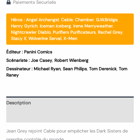
Paiements Securisés
Héros :
Angel Archangel
,
Cable
,
Chamber
,
G.W.Bridge
,
Henry Gyrich
,
Iceman Iceberg
,
Irene Merryweather
,
Nightcrawler Diablo
,
Purifiers Purificateurs
,
Rachel Grey
,
Stacy X
,
Wolverine Serval
,
X-Men
Éditeur :
Panini Comics
Scénariste :
Joe Casey
,
Robert Wienberg
Dessinateur :
Michael Ryan
,
Sean Philips
,
Tom Derenick
,
Tom
Raney
Description
Informations complémentaires
Jean Grey rejoint Cable pour empêcher les Dark Sisters de
prendre contrôle du monde.